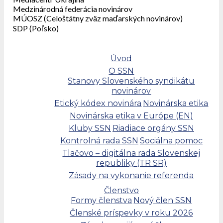
Medzinárodná federácia novinárov
MÚOSZ (Celoštátny zväz maďarských novinárov)
SDP (Poľsko)
Úvod
O SSN
Stanovy Slovenského syndikátu
novinárov
Etický kódex novinára
Novinárska etika
Novinárska etika v Európe (EN)
Kluby SSN
Riadiace orgány SSN
Kontrolná rada SSN
Sociálna pomoc
Tlačovo – digitálna rada Slovenskej
republiky (TR SR)
Zásady na vykonanie referenda
Členstvo
Formy členstva
Nový člen SSN
Členské príspevky v roku 2026