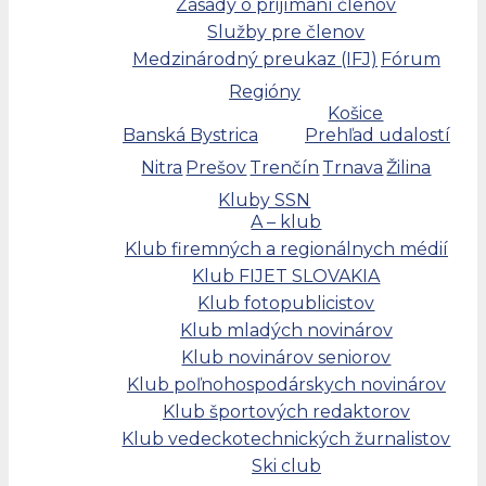
Zásady o prijímaní členov
Služby pre členov
Medzinárodný preukaz (IFJ)
Fórum
Regióny
Košice
Banská Bystrica
Prehľad udalostí
Nitra
Prešov
Trenčín
Trnava
Žilina
Kluby SSN
A – klub
Klub firemných a regionálnych médií
Klub FIJET SLOVAKIA
Klub fotopublicistov
Klub mladých novinárov
Klub novinárov seniorov
Klub poľnohospodárskych novinárov
Klub športových redaktorov
Klub vedeckotechnických žurnalistov
Ski club