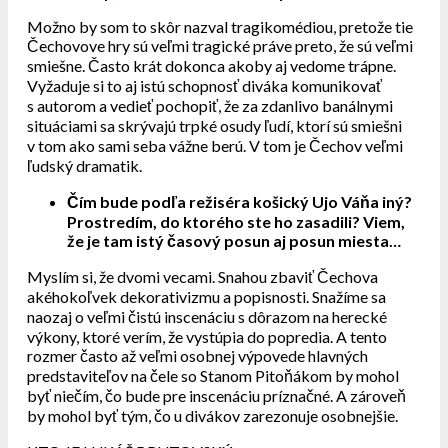
Možno by som to skôr nazval tragikomédiou, pretože tie
Čechovove hry sú veľmi tragické práve preto, že sú veľmi
smiešne. Často krát dokonca akoby aj vedome trápne.
Vyžaduje si to aj istú schopnosť diváka komunikovať
s autorom a vedieť pochopiť, že za zdanlivo banálnymi
situáciami sa skrývajú trpké osudy ľudí, ktorí sú smiešni
v tom ako sami seba vážne berú. V tom je Čechov veľmi
ľudský dramatik.
Čím bude podľa režiséra košický Ujo Váňa iný?
Prostredím, do ktorého ste ho zasadili? Viem,
že je tam istý časový posun aj posun miesta…
Myslím si, že dvomi vecami. Snahou zbaviť Čechova
akéhokoľvek dekorativizmu a popisnosti. Snažíme sa
naozaj o veľmi čistú inscenáciu s dôrazom na herecké
výkony, ktoré verím, že vystúpia do popredia. A tento
rozmer často až veľmi osobnej výpovede hlavných
predstaviteľov na čele so Stanom Pitoňákom by mohol
byť niečím, čo bude pre inscenáciu príznačné. A zároveň
by mohol byť tým, čo u divákov zarezonuje osobnejšie.