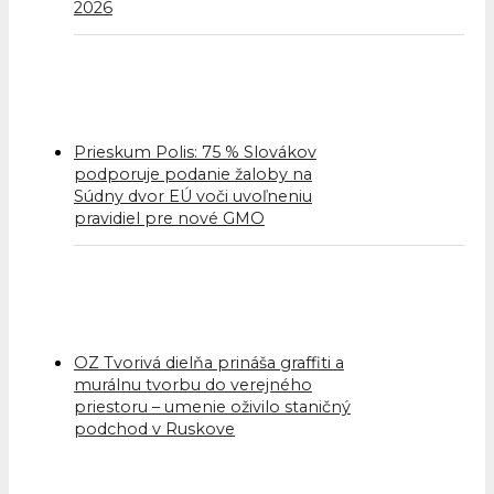
2026
Prieskum Polis: 75 % Slovákov
podporuje podanie žaloby na
Súdny dvor EÚ voči uvoľneniu
pravidiel pre nové GMO
OZ Tvorivá dielňa prináša graffiti a
murálnu tvorbu do verejného
priestoru – umenie oživilo staničný
podchod v Ruskove