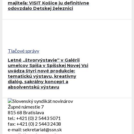
majiteľa: VISIT Košice ju definitívne
odovzdalo Detskej železnici
Tlačové správy
Letné „štvorvýstavie“ v Galérii
umelcov Spiša v Spišskej Novej Vsi
uvádza štyri nové produkcie:
tematickú výstavu, kreatívny
dialóg, sakrálny koncept a
absolventskú výstavu
Župné námestie 7
815 68 Bratislava
tel.: +421 (0) 2 5443 5071
fax: +421 (0) 2 5443 2438
e-mail: sekretariat@ssn.sk