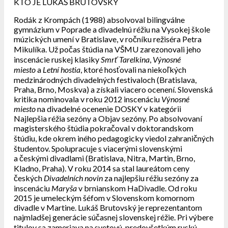
KTO JE LUKÁŠ BRUTOVSKÝ
Rodák z Krompách (1988) absolvoval bilingválne
gymnázium v Poprade a divadelnú réžiu na Vysokej škole
múzických umení v Bratislave, v ročníku režiséra Petra
Mikulíka. Už počas štúdia na VŠMU zarezonovali jeho
inscenácie ruskej klasiky
Smrť Tarelkina
,
Výnosné
miesto
a
Letní hostia
, ktoré hosťovali na niekoľkých
medzinárodných divadelných festivaloch (Bratislava,
Praha, Brno, Moskva) a získali viacero ocenení. Slovenská
kritika nominovala v roku 2012 inscenáciu
Výnosné
miesto
na divadelné ocenenie DOSKY v kategórii
Najlepšia réžia sezóny a Objav sezóny. Po absolvovaní
magisterského štúdia pokračoval v doktorandskom
štúdiu, kde okrem iného pedagogicky viedol zahraničných
študentov. Spolupracuje s viacerými slovenskými
a českými divadlami (Bratislava, Nitra, Martin, Brno,
Kladno, Praha). V roku 2014 sa stal laureátom ceny
českých
Divadelních novin
za najlepšiu réžiu sezóny za
inscenáciu
Maryša
v brnianskom HaDivadle. Od roku
2015 je umeleckým šéfom v Slovenskom komornom
divadle v Martine. Lukáš Brutovský je reprezentantom
najmladšej generácie súčasnej slovenskej réžie. Pri výbere
titulov sa zameriava na svetovú, predovšetkým ruskú