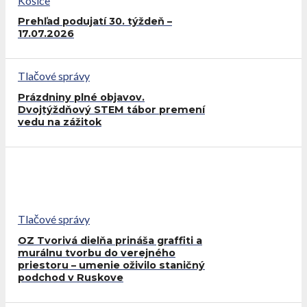
Košice
Prehľad podujatí 30. týždeň –
17.07.2026
Tlačové správy
Prázdniny plné objavov.
Dvojtýždňový STEM tábor premení
vedu na zážitok
Tlačové správy
OZ Tvorivá dielňa prináša graffiti a
murálnu tvorbu do verejného
priestoru – umenie oživilo staničný
podchod v Ruskove