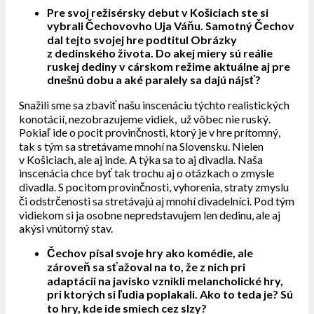
Pre svoj režisérsky debut v Košiciach ste si
vybrali Čechovovho Uja Váňu. Samotný Čechov
dal tejto svojej hre podtitul Obrázky
z dedinského života. Do akej miery sú reálie
ruskej dediny v cárskom režime aktuálne aj pre
dnešnú dobu a aké paralely sa dajú nájsť?
Snažili sme sa zbaviť našu inscenáciu týchto realistických
konotácií, nezobrazujeme vidiek, už vôbec nie ruský.
Pokiaľ ide o pocit provinčnosti, ktorý je v hre prítomný,
tak s tým sa stretávame mnohí na Slovensku. Nielen
v Košiciach, ale aj inde. A týka sa to aj divadla. Naša
inscenácia chce byť tak trochu aj o otázkach o zmysle
divadla. S pocitom provinčnosti, vyhorenia, straty zmyslu
či odstrčenosti sa stretávajú aj mnohí divadelníci. Pod tým
vidiekom si ja osobne nepredstavujem len dedinu, ale aj
akýsi vnútorný stav.
Čechov písal svoje hry ako komédie, ale
zároveň sa sťažoval na to, že z nich pri
adaptácii na javisko vznikli melancholické hry,
pri ktorých si ľudia poplakali. Ako to teda je? Sú
to hry, kde ide smiech cez slzy?