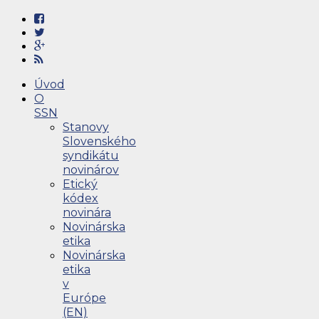
Úvod
O
SSN
Stanovy
Slovenského
syndikátu
novinárov
Etický
kódex
novinára
Novinárska
etika
Novinárska
etika
v
Európe
(EN)