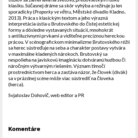
klasiku. Súčasnej dráme sa skôr vyhýba a režíruje ju len
sporadicky (
Praporky ve větru
, Městské divadlo Kladno,
2013). Práca s klasickým textom a jeho výrazná
interpretácia ústia u Brutovského do čistej estetickej
formy a dôsledne vystavaných situácií, mnohokrát
s antiiluzívnymi prvkami a viditeľne precíznou hereckou
prácou. V scénografickom minimalizme Brutovského réžií
sa herec sústreďuje na seba a charakter postavy vytvára
v maximálne kladených nárokoch. Brutovský sa
nespolieha na javiskovú imagináciu dotváranú hudbou či
náročným výtvarným riešením. Význam tlmočí
prostredníctvom herca a zastáva názor, že človek (divák)
sa v prázdnej scéne môže viac sústrediť na človeka
(herca).
Svjatoslav Dohovič, web editor a PR
Komentáre