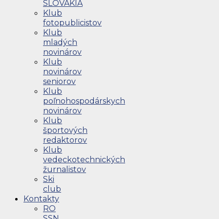
SLOVAKIA
Klub
fotopublicistov
Klub
mladých
novinárov
Klub
novinárov
seniorov
Klub
poľnohospodárskych
novinárov
Klub
športových
redaktorov
Klub
vedeckotechnických
žurnalistov
Ski
club
Kontakty
RO
SSN