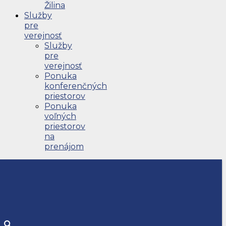
Žilina
Služby
pre
verejnosť
Služby
pre
verejnosť
Ponuka
konferenčných
priestorov
Ponuka
voľných
priestorov
na
prenájom