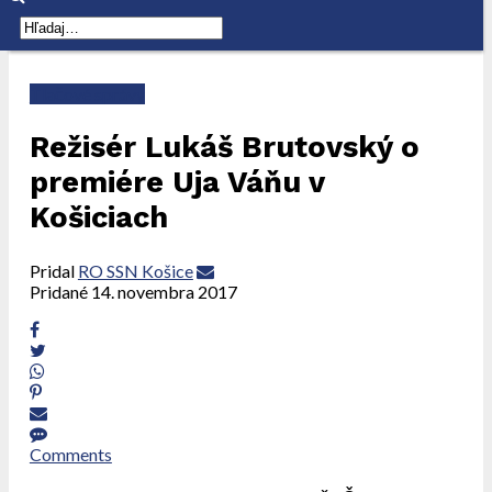
Tlačové správy
Režisér Lukáš Brutovský o
premiére Uja Váňu v
Košiciach
Pridal
RO SSN Košice
Pridané
14. novembra 2017
Comments