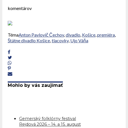
komentárov
Téma
Anton Pavlovič Čechov
,
divadlo
,
Košice
,
premiéra
,
Štátne divadlo Košice
,
tlacovky
,
Ujo Váňa
Mohlo by vás zaujímať
Gemerský folklórny festival
Rejdová 2026 – 14. a 15. august