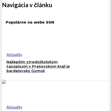
Navigácia v článku
Populárne na webe SSN
Aktuality
Najlepším stredoškolským
časopisom v Prešovskom kraji je
bardejovský Gymoš
Aktuality