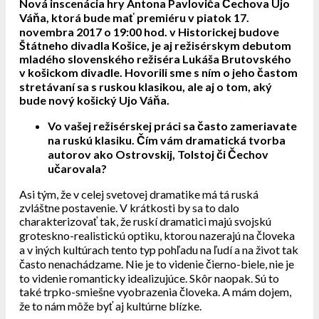
Nová inscenácia hry Antona Pavloviča Čechova Ujo
Váňa, ktorá bude mať premiéru v piatok 17.
novembra 2017 o 19:00 hod. v Historickej budove
Štátneho divadla Košice, je aj režisérskym debutom
mladého slovenského režiséra Lukáša Brutovského
v košickom divadle. Hovorili sme s ním o jeho častom
stretávaní sa s ruskou klasikou, ale aj o tom, aký
bude nový košický Ujo Váňa.
Vo vašej režisérskej práci sa často zameriavate
na ruskú klasiku. Čím vám dramatická tvorba
autorov ako Ostrovskij, Tolstoj či Čechov
učarovala?
Asi tým, že v celej svetovej dramatike má tá ruská
zvláštne postavenie. V krátkosti by sa to dalo
charakterizovať tak, že ruskí dramatici majú svojskú
groteskno-realistickú optiku, ktorou nazerajú na človeka
a v iných kultúrach tento typ pohľadu na ľudí a na život tak
často nenachádzame. Nie je to videnie čierno-biele, nie je
to videnie romanticky idealizujúce. Skôr naopak. Sú to
také trpko-smiešne vyobrazenia človeka. A mám dojem,
že to nám môže byť aj kultúrne blízke.