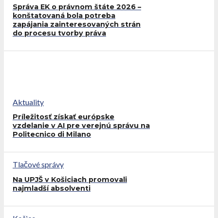
Správa EK o právnom štáte 2026 –
konštatovaná bola potreba
zapájania zainteresovaných strán
do procesu tvorby práva
Aktuality
Príležitosť získať európske
vzdelanie v AI pre verejnú správu na
Politecnico di Milano
Tlačové správy
Na UPJŠ v Košiciach promovali
najmladší absolventi