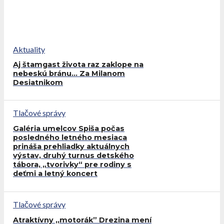
Aktuality
Aj štamgast života raz zaklope na
nebeskú bránu… Za Milanom
Desiatnikom
Tlačové správy
Galéria umelcov Spiša počas
posledného letného mesiaca
prináša prehliadky aktuálnych
výstav, druhý turnus detského
tábora, „tvorivky“ pre rodiny s
deťmi a letný koncert
Tlačové správy
Atraktívny ,,motorák” Drezina mení