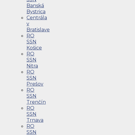
Banská
Bystrica
Centrála
v
Bratislave
RO
SSN
Košice
RO
SSN
Nitra
RO
SSN
Prešov
RO
SSN
Trenčín
RO
SSN
Trnava
RO
SSN