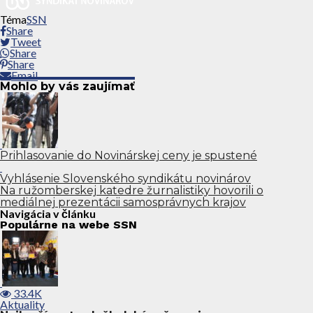
Téma
SSN
Share
Tweet
Share
Share
Email
Mohlo by vás zaujímať
Prihlasovanie do Novinárskej ceny je spustené
Vyhlásenie Slovenského syndikátu novinárov
Na ružomberskej katedre žurnalistiky hovorili o
mediálnej prezentácii samosprávnych krajov
Navigácia v článku
Populárne na webe SSN
33.4K
Aktuality