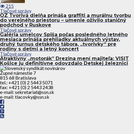
215
Tlačové správy
OZ Tvorivá dielňa prináša graffiti a murálnu tvorbu
do verejného priestoru – umenie oživilo staničný
podchod v Ruskove
Tlačové správy
Galéria umelcov Spiša počas posledného letného
mesiaca prináša prehliadky aktuálnych výstav,
druhý turnus detského tábora, „tvorivky“ pre
rodiny s deťmi a letný koncert
Tlačové správy
Atraktívny ,,motorák” Drezina mení majiteľa: VISIT
Košice ju definitívne odovzdalo Detskej železnici
Župné námestie 7
815 68 Bratislava
tel.: +421 (0) 2 5443 5071
fax: +421 (0) 2 5443 2438
e-mail: sekretariat@ssn.sk
e-mail: tlacovky@ssn.sk