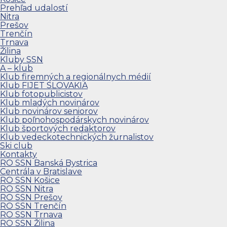
Prehľad udalostí
Nitra
Prešov
Trenčín
Trnava
Žilina
Kluby SSN
A – klub
Klub firemných a regionálnych médií
Klub FIJET SLOVAKIA
Klub fotopublicistov
Klub mladých novinárov
Klub novinárov seniorov
Klub poľnohospodárskych novinárov
Klub športových redaktorov
Klub vedeckotechnických žurnalistov
Ski club
Kontakty
RO SSN Banská Bystrica
Centrála v Bratislave
RO SSN Košice
RO SSN Nitra
RO SSN Prešov
RO SSN Trenčín
RO SSN Trnava
RO SSN Žilina