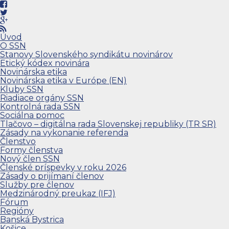
Úvod
O SSN
Stanovy Slovenského syndikátu novinárov
Etický kódex novinára
Novinárska etika
Novinárska etika v Európe (EN)
Kluby SSN
Riadiace orgány SSN
Kontrolná rada SSN
Sociálna pomoc
Tlačovo – digitálna rada Slovenskej republiky (TR SR)
Zásady na vykonanie referenda
Členstvo
Formy členstva
Nový člen SSN
Členské príspevky v roku 2026
Zásady o prijímaní členov
Služby pre členov
Medzinárodný preukaz (IFJ)
Fórum
Regióny
Banská Bystrica
Košice