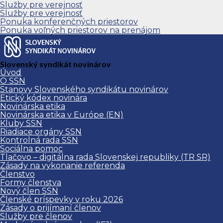
Služby pre verejnosť
Služby pre verejnosť
Ponuka konferenčných priestorov
Ponuka voľných priestorov na prenájom
Slovenský syndikát novinárov
Úvod
O SSN
Stanovy Slovenského syndikátu novinárov
Etický kódex novinára
Novinárska etika
Novinárska etika v Európe (EN)
Kluby SSN
Riadiace orgány SSN
Kontrolná rada SSN
Sociálna pomoc
Tlačovo – digitálna rada Slovenskej republiky (TR SR)
Zásady na vykonanie referenda
Členstvo
Formy členstva
Nový člen SSN
Členské príspevky v roku 2026
Zásady o prijímaní členov
Služby pre členov