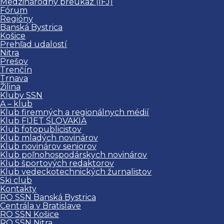
Medzinárodný preukaz (IFJ)
Fórum
Regióny
Banská Bystrica
Košice
Prehľad udalostí
Nitra
Prešov
Trenčín
Trnava
Žilina
Kluby SSN
A – klub
Klub firemných a regionálnych médií
Klub FIJET SLOVAKIA
Klub fotopublicistov
Klub mladých novinárov
Klub novinárov seniorov
Klub poľnohospodárskych novinárov
Klub športových redaktorov
Klub vedeckotechnických žurnalistov
Ski club
Kontakty
RO SSN Banská Bystrica
Centrála v Bratislave
RO SSN Košice
RO SSN Nitra