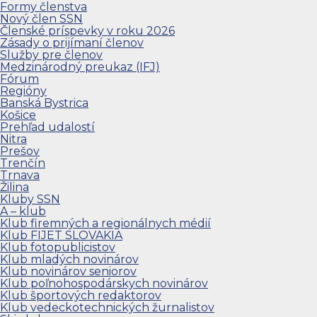
Formy členstva
Nový člen SSN
Členské príspevky v roku 2026
Zásady o prijímaní členov
Služby pre členov
Medzinárodný preukaz (IFJ)
Fórum
Regióny
Banská Bystrica
Košice
Prehľad udalostí
Nitra
Prešov
Trenčín
Trnava
Žilina
Kluby SSN
A – klub
Klub firemných a regionálnych médií
Klub FIJET SLOVAKIA
Klub fotopublicistov
Klub mladých novinárov
Klub novinárov seniorov
Klub poľnohospodárskych novinárov
Klub športových redaktorov
Klub vedeckotechnických žurnalistov