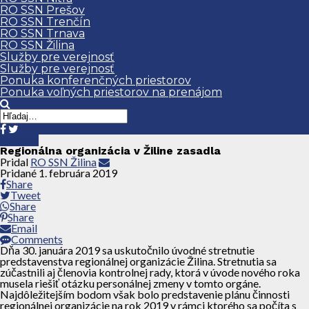
RO SSN Prešov
RO SSN Trenčín
RO SSN Trnava
RO SSN Žilina
Služby pre verejnosť
Služby pre verejnosť
Ponuka konferenčných priestorov
Ponuka voľných priestorov na prenájom
Regióny
Regionálna organizácia v Žiline zasadla
Pridal
RO SSN Žilina
Pridané
1. februára 2019
Share
Tweet
Share
Share
Email
Comments
Dňa 30. januára 2019 sa uskutočnilo úvodné stretnutie
predstavenstva regionálnej organizácie Žilina. Stretnutia sa
zúčastnili aj členovia kontrolnej rady, ktorá v úvode nového roka
musela riešiť otázku personálnej zmeny v tomto orgáne.
Najdôležitejším bodom však bolo predstavenie plánu činnosti
regionálnej organizácie na rok 2019 v rámci ktorého sa počíta s