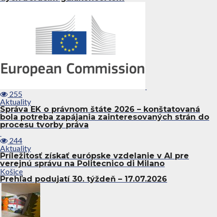
255
Aktuality
Správa EK o právnom štáte 2026 – konštatovaná
bola potreba zapájania zainteresovaných strán do
procesu tvorby práva
244
Aktuality
Príležitosť získať európske vzdelanie v AI pre
verejnú správu na Politecnico di Milano
Košice
Prehľad podujatí 30. týždeň – 17.07.2026