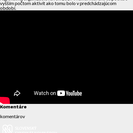
vyšším počtom aktivít ako tomu bolo v predchádzajúcom
období.
Komentáre
komentárov