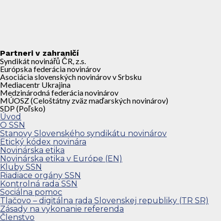
Partneri v zahraničí
Syndikát novinářů ČR, z.s.
Európska federácia novinárov
Asociácia slovenských novinárov v Srbsku
Mediacentr Ukrajina
Medzinárodná federácia novinárov
MÚOSZ (Celoštátny zväz maďarských novinárov)
SDP (Poľsko)
Úvod
O SSN
Stanovy Slovenského syndikátu novinárov
Etický kódex novinára
Novinárska etika
Novinárska etika v Európe (EN)
Kluby SSN
Riadiace orgány SSN
Kontrolná rada SSN
Sociálna pomoc
Tlačovo – digitálna rada Slovenskej republiky (TR SR)
Zásady na vykonanie referenda
Členstvo