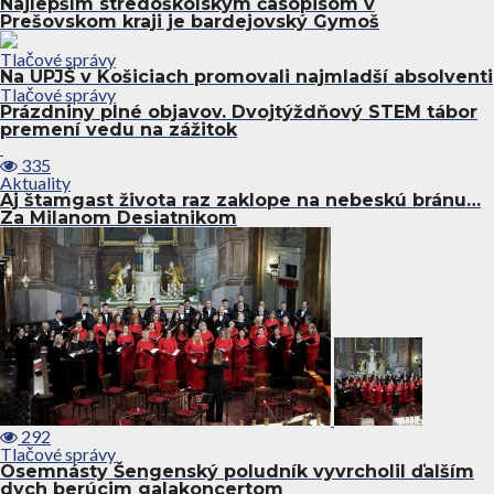
Najlepším stredoškolským časopisom v
Prešovskom kraji je bardejovský Gymoš
Tlačové správy
Na UPJŠ v Košiciach promovali najmladší absolventi
Tlačové správy
Prázdniny plné objavov. Dvojtýždňový STEM tábor
premení vedu na zážitok
335
Aktuality
Aj štamgast života raz zaklope na nebeskú bránu…
Za Milanom Desiatnikom
292
Tlačové správy
Osemnásty Šengenský poludník vyvrcholil ďalším
dych berúcim galakoncertom