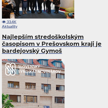
33.4K
Aktuality
Najlepším stredoškolským
časopisom v Prešovskom kraji je
bardejovský Gymoš