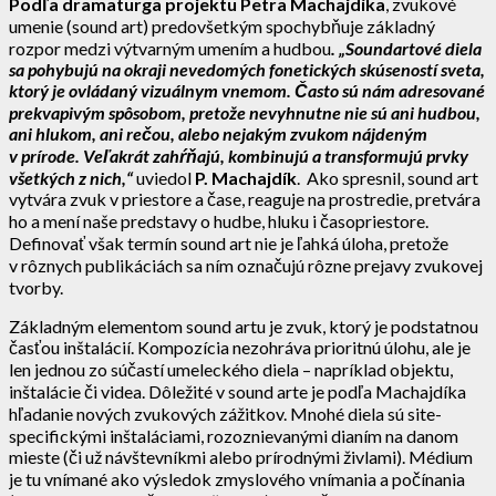
Podľa dramaturga projektu Petra Machajdíka
, zvukové
umenie (sound art) predovšetkým spochybňuje základný
rozpor medzi výtvarným umením a hudbou
. „Soundartové diela
sa pohybujú na okraji nevedomých fonetických skúseností sveta,
ktorý je ovládaný vizuálnym vnemom. Často sú nám adresované
prekvapivým spôsobom, pretože nevyhnutne nie sú ani hudbou,
ani hlukom, ani rečou, alebo nejakým zvukom nájdeným
v prírode. Veľakrát zahŕňajú, kombinujú a transformujú prvky
všetkých z nich,“
uviedol
P. Machajdík
. Ako spresnil, sound art
vytvára zvuk v priestore a čase, reaguje na prostredie, pretvára
ho a mení naše predstavy o hudbe, hluku i časopriestore.
Definovať však termín sound art nie je ľahká úloha, pretože
v rôznych publikáciách sa ním označujú rôzne prejavy zvukovej
tvorby.
Základným elementom sound artu je zvuk, ktorý je podstatnou
časťou inštalácií. Kompozícia nezohráva prioritnú úlohu, ale je
len jednou zo súčastí umeleckého diela – napríklad objektu,
inštalácie či videa. Dôležité v sound arte je podľa Machajdíka
hľadanie nových zvukových zážitkov. Mnohé diela sú site-
specifickými inštaláciami, rozoznievanými dianím na danom
mieste (či už návštevníkmi alebo prírodnými živlami). Médium
je tu vnímané ako výsledok zmyslového vnímania a počínania