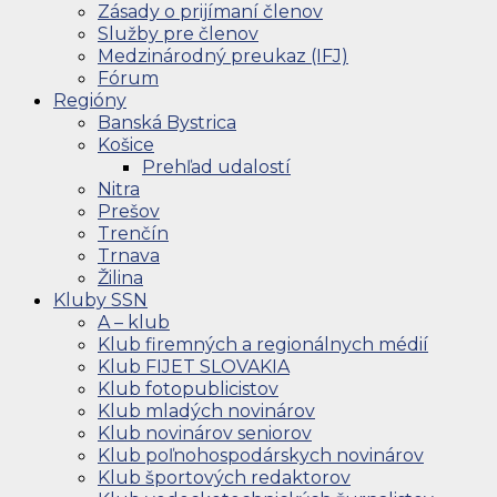
Zásady o prijímaní členov
Služby pre členov
Medzinárodný preukaz (IFJ)
Fórum
Regióny
Banská Bystrica
Košice
Prehľad udalostí
Nitra
Prešov
Trenčín
Trnava
Žilina
Kluby SSN
A – klub
Klub firemných a regionálnych médií
Klub FIJET SLOVAKIA
Klub fotopublicistov
Klub mladých novinárov
Klub novinárov seniorov
Klub poľnohospodárskych novinárov
Klub športových redaktorov