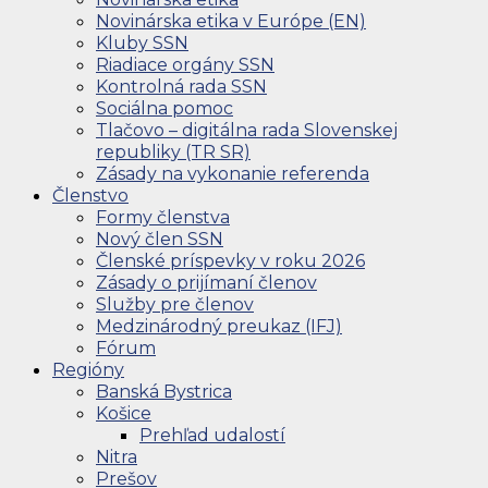
Novinárska etika v Európe (EN)
Kluby SSN
Riadiace orgány SSN
Kontrolná rada SSN
Sociálna pomoc
Tlačovo – digitálna rada Slovenskej
republiky (TR SR)
Zásady na vykonanie referenda
Členstvo
Formy členstva
Nový člen SSN
Členské príspevky v roku 2026
Zásady o prijímaní členov
Služby pre členov
Medzinárodný preukaz (IFJ)
Fórum
Regióny
Banská Bystrica
Košice
Prehľad udalostí
Nitra
Prešov