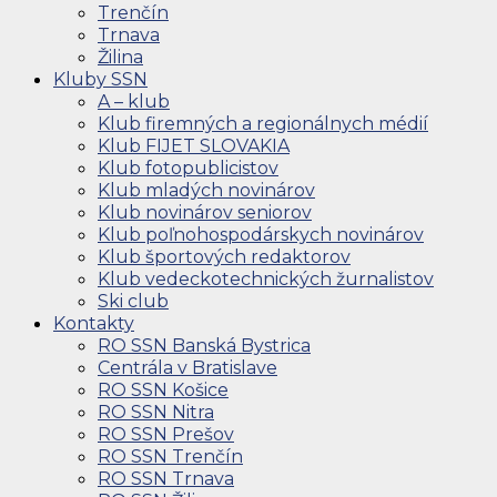
Trenčín
Trnava
Žilina
Kluby SSN
A – klub
Klub firemných a regionálnych médií
Klub FIJET SLOVAKIA
Klub fotopublicistov
Klub mladých novinárov
Klub novinárov seniorov
Klub poľnohospodárskych novinárov
Klub športových redaktorov
Klub vedeckotechnických žurnalistov
Ski club
Kontakty
RO SSN Banská Bystrica
Centrála v Bratislave
RO SSN Košice
RO SSN Nitra
RO SSN Prešov
RO SSN Trenčín
RO SSN Trnava