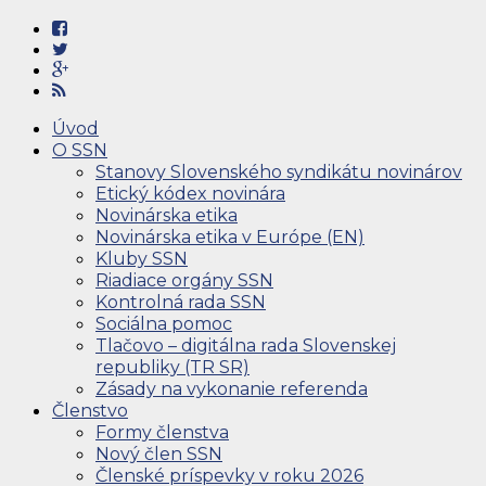
Úvod
O SSN
Stanovy Slovenského syndikátu novinárov
Etický kódex novinára
Novinárska etika
Novinárska etika v Európe (EN)
Kluby SSN
Riadiace orgány SSN
Kontrolná rada SSN
Sociálna pomoc
Tlačovo – digitálna rada Slovenskej
republiky (TR SR)
Zásady na vykonanie referenda
Členstvo
Formy členstva
Nový člen SSN
Členské príspevky v roku 2026