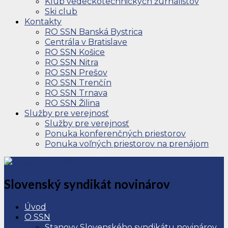
Klub vedeckotechnických žurnalistov
Ski club
Kontakty
RO SSN Banská Bystrica
Centrála v Bratislave
RO SSN Košice
RO SSN Nitra
RO SSN Prešov
RO SSN Trenčín
RO SSN Trnava
RO SSN Žilina
Služby pre verejnosť
Služby pre verejnosť
Ponuka konferenčných priestorov
Ponuka voľných priestorov na prenájom
Slovenský syndikát novinárov
Úvod
O SSN
Stanovy Slovenského syndikátu novinárov