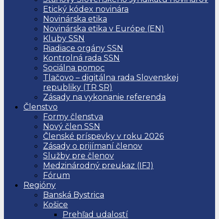
Etický kódex novinára
Novinárska etika
Novinárska etika v Európe (EN)
Kluby SSN
Riadiace orgány SSN
Kontrolná rada SSN
Sociálna pomoc
Tlačovo – digitálna rada Slovenskej
republiky (TR SR)
Zásady na vykonanie referenda
Členstvo
Formy členstva
Nový člen SSN
Členské príspevky v roku 2026
Zásady o prijímaní členov
Služby pre členov
Medzinárodný preukaz (IFJ)
Fórum
Regióny
Banská Bystrica
Košice
Prehľad udalostí