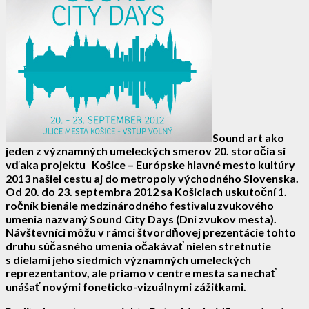
Sound art ako
jeden z významných umeleckých smerov 20. storočia si
vďaka projektu Košice – Európske hlavné mesto kultúry
2013 našiel cestu aj do metropoly východného Slovenska.
Od 20. do 23. septembra 2012 sa Košiciach uskutoční 1.
ročník bienále medzinárodného festivalu zvukového
umenia nazvaný Sound City Days (Dni zvukov mesta).
Návštevníci môžu v rámci štvordňovej prezentácie tohto
druhu súčasného umenia očakávať nielen stretnutie
s dielami jeho siedmich významných umeleckých
reprezentantov, ale priamo v centre mesta sa nechať
unášať novými foneticko-vizuálnymi zážitkami.