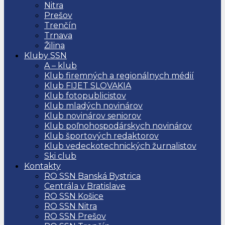
Nitra
Prešov
Trenčín
Trnava
Žilina
Kluby SSN
A – klub
Klub firemných a regionálnych médií
Klub FIJET SLOVAKIA
Klub fotopublicistov
Klub mladých novinárov
Klub novinárov seniorov
Klub poľnohospodárskych novinárov
Klub športových redaktorov
Klub vedeckotechnických žurnalistov
Ski club
Kontakty
RO SSN Banská Bystrica
Centrála v Bratislave
RO SSN Košice
RO SSN Nitra
RO SSN Prešov