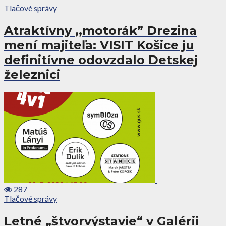
Tlačové správy
Atraktívny ,,motorák” Drezina
mení majiteľa: VISIT Košice ju
definitívne odovzdalo Detskej
železnici
287
Tlačové správy
Letné „štvorvýstavie“ v Galérii