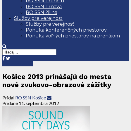
RO SSN Trenčín
RO SSN Trnava
RO SSN Žilina
Služby pre verejnosť
Služby pre verejnosť
Ponuka konferenčných priestorov
Ponuka voľných priestorov na prenájom
Tlačové správy
Košice 2013 prinášajú do mesta
nové zvukovo-obrazové zážitky
Pridal
RO SSN Košice
Pridané
11. septembra 2012