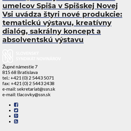
umelcov Spiša v Spišskej Novej
Vsi uvádza štyri nové produkcie:
tematickú výstavu, kreatívny
dialóg, sakrálny koncept a
absolventskú výstavu
Župné námestie 7
815 68 Bratislava
tel.: +421 (0) 2 5443 5071
fax: +421 (0) 2 5443 2438
e-mail: sekretariat@ssn.sk
e-mail: tlacovky@ssn.sk