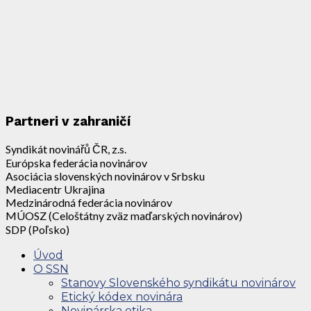
Partneri v zahraničí
Syndikát novinářů ČR, z.s.
Európska federácia novinárov
Asociácia slovenských novinárov v Srbsku
Mediacentr Ukrajina
Medzinárodná federácia novinárov
MÚOSZ (Celoštátny zväz maďarských novinárov)
SDP (Poľsko)
Úvod
O SSN
Stanovy Slovenského syndikátu novinárov
Etický kódex novinára
Novinárska etika