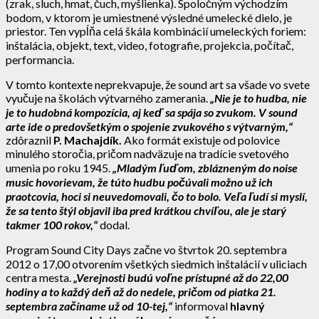
(zrak, sluch, hmat, čuch, myšlienka). Spoločným východzím
bodom, v ktorom je umiestnené výsledné umelecké dielo, je
priestor. Ten vypĺňa celá škála kombinácií umeleckých foriem:
inštalácia, objekt, text, video, fotografie, projekcia, počítač,
performancia.
V tomto kontexte neprekvapuje, že sound art sa všade vo svete
vyučuje na školách výtvarného zamerania.
„Nie je to hudba, nie
je to hudobná kompozícia, aj keď sa spája so zvukom. V sound
arte ide o predovšetkým o spojenie zvukového s výtvarným,“
zdôraznil
P. Machajdík.
Ako formát existuje od polovice
minulého storočia, pričom nadväzuje na tradície svetového
umenia po roku 1945.
„Mladým ľuďom, zblázneným do noise
music hovorievam, že túto hudbu počúvali možno už ich
praotcovia, hoci si neuvedomovali, čo to bolo. Veľa ľudí si myslí,
že sa tento štýl objavil iba pred krátkou chvíľou, ale je starý
takmer 100 rokov,“
dodal.
Program Sound City Days začne vo štvrtok 20. septembra
2012 o 17,00 otvorením všetkých siedmich inštalácií v uliciach
centra mesta.
„Verejnosti budú voľne prístupné až do 22,00
hodiny a to každý deň až do nedele, pričom od piatka 21.
septembra začíname už od 10-tej,“
informoval
hlavný