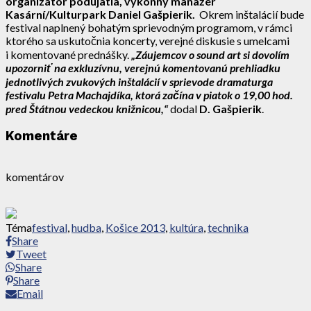
organizátor podujatia, výkonný manažér
Kasární/Kulturpark Daniel Gašpierik.
Okrem inštalácií bude
festival naplnený bohatým sprievodným programom, v rámci
ktorého sa uskutočnia koncerty, verejné diskusie s umelcami
i komentované prednášky.
„Záujemcov o sound art si dovolím
upozorniť na exkluzívnu, verejnú komentovanú prehliadku
jednotlivých zvukových inštalácií v sprievode dramaturga
festivalu Petra Machajdíka, ktorá začína v piatok o 19,00 hod.
pred Štátnou vedeckou knižnicou,“
dodal
D. Gašpierik
.
Komentáre
komentárov
Téma
festival
,
hudba
,
Košice 2013
,
kultúra
,
technika
Share
Tweet
Share
Share
Email