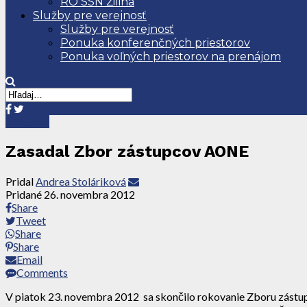
RO SSN Žilina
Služby pre verejnosť
Služby pre verejnosť
Ponuka konferenčných priestorov
Ponuka voľných priestorov na prenájom
Aktuality
Zasadal Zbor zástupcov AONE
Pridal
Andrea Stoláriková
Pridané
26. novembra 2012
Share
Tweet
Share
Share
Email
Comments
V piatok 23. novembra 2012 sa skončilo rokovanie Zboru zástupco