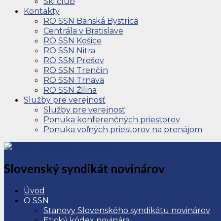
Ski club
Kontakty
RO SSN Banská Bystrica
Centrála v Bratislave
RO SSN Košice
RO SSN Nitra
RO SSN Prešov
RO SSN Trenčín
RO SSN Trnava
RO SSN Žilina
Služby pre verejnosť
Služby pre verejnosť
Ponuka konferenčných priestorov
Ponuka voľných priestorov na prenájom
Slovenský syndikát novinárov
Úvod
O SSN
Stanovy Slovenského syndikátu novinárov
Etický kódex novinára