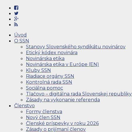
Úvod
O SSN
Stanovy Slovenského syndikátu novinárov
Etický kódex novinára
Novinárska etika
Novinárska etika v Európe (EN)
Kluby SSN
Riadiace orgány SSN
Kontrolná rada SSN
Sociálna pomoc
Tlačovo – digitálna rada Slovenskej republiky
Zásady na vykonanie referenda
Členstvo
Formy členstva
Nový člen SSN
Členské príspevky v roku 2026
Zásady o prijímaní členov