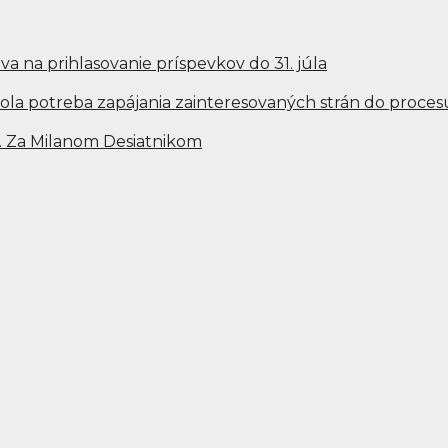
a na prihlasovanie príspevkov do 31. júla
ola potreba zapájania zainteresovaných strán do proces
… Za Milanom Desiatnikom