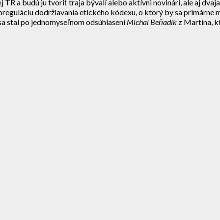
 a budú ju tvoriť traja bývalí alebo aktívni novinári, ale aj dvaj
reguláciu dodržiavania etického kódexu, o ktorý by sa primárne ma
sa stal po jednomyseľnom odsúhlasení
Michal Beňadik
z Martina, k