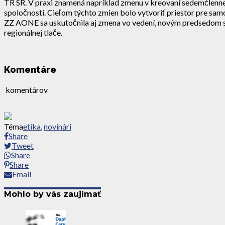
TR SR. V praxi znamená napríklad zmenu v kreovaní sedemčlennej TR
spoločnosti. Cieľom týchto zmien bolo vytvoriť priestor pre samo
ZZ AONE sa uskutočnila aj zmena vo vedení, novým predsedom 
regionálnej tlače.
Komentáre
komentárov
Téma
etika
,
novinári
Share
Tweet
Share
Share
Email
Mohlo by vás zaujímať