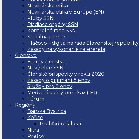
Novinárska etika
Novinárska etika v Európe (EN)
Kluby SSN
Riadiace orgány SSN
Kontrolná rada SSN
Sociálna pomoc
Tlačovo – digitálna rada Slovenskej republiky
Zásady na vykonanie referenda
Členstvo
Formy členstva
Nový člen SSN
Členské príspevky v roku 2026
Zásady o prijímaní členov
Služby pre členov
Medzinárodný preukaz (IFJ)
Fórum
Regióny
Banská Bystrica
Košice
Prehľad udalostí
Nitra
Prešov