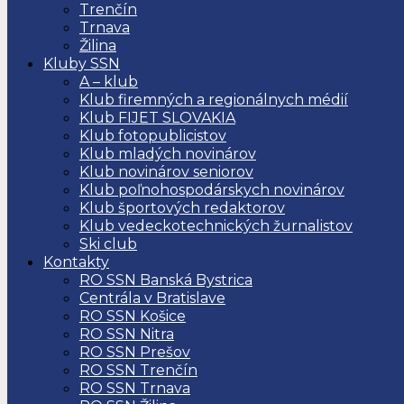
Trenčín
Trnava
Žilina
Kluby SSN
A – klub
Klub firemných a regionálnych médií
Klub FIJET SLOVAKIA
Klub fotopublicistov
Klub mladých novinárov
Klub novinárov seniorov
Klub poľnohospodárskych novinárov
Klub športových redaktorov
Klub vedeckotechnických žurnalistov
Ski club
Kontakty
RO SSN Banská Bystrica
Centrála v Bratislave
RO SSN Košice
RO SSN Nitra
RO SSN Prešov
RO SSN Trenčín
RO SSN Trnava