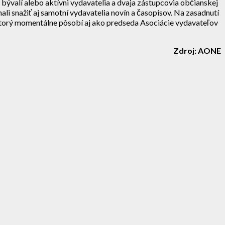
a bývalí alebo aktívni vydavatelia a dvaja zástupcovia občianskej
li snažiť aj samotní vydavatelia novín a časopisov. Na zasadnutí
torý momentálne pôsobí aj ako predseda Asociácie vydavateľov
Zdroj: AONE