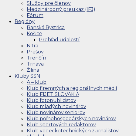
Služby pre členov
Medzinárodný preukaz (IFJ)
Fórum
Regióny
Banská Bystrica
Košice
Prehľad udalostí
Nitra
Prešov
Trenčín
Trnava
Žilina
Kluby SSN
A – klub
Klub firemných a regionálnych médií
Klub FIJET SLOVAKIA
Klub fotopublicistov
Klub mladých novinárov
Klub novinárov seniorov
Klub poľnohospodárskych novinárov
Klub športových redaktorov
Klub vedeckotechnických žurnalistov