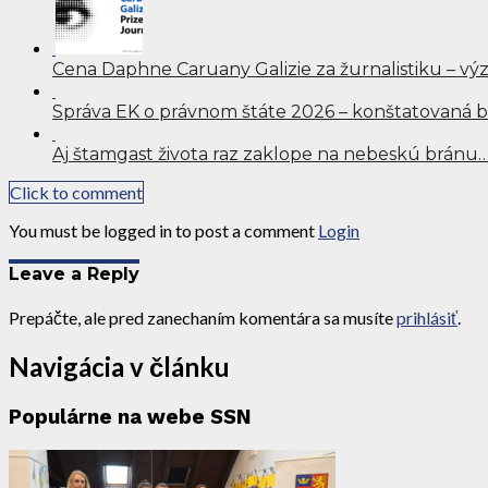
Cena Daphne Caruany Galizie za žurnalistiku – výzv
Správa EK o právnom štáte 2026 – konštatovaná b
Aj štamgast života raz zaklope na nebeskú bránu
Click to comment
You must be logged in to post a comment
Login
Leave a Reply
Prepáčte, ale pred zanechaním komentára sa musíte
prihlásiť
.
Navigácia v článku
Populárne na webe SSN