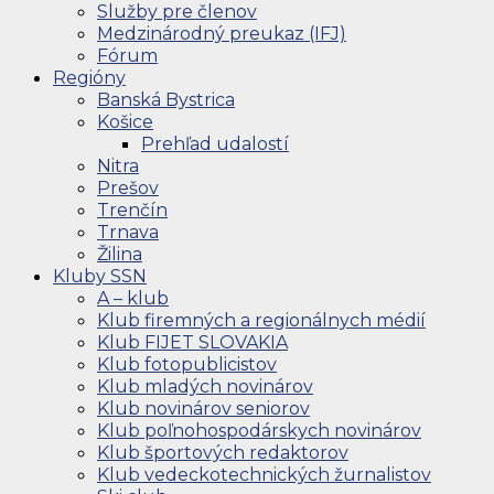
Služby pre členov
Medzinárodný preukaz (IFJ)
Fórum
Regióny
Banská Bystrica
Košice
Prehľad udalostí
Nitra
Prešov
Trenčín
Trnava
Žilina
Kluby SSN
A – klub
Klub firemných a regionálnych médií
Klub FIJET SLOVAKIA
Klub fotopublicistov
Klub mladých novinárov
Klub novinárov seniorov
Klub poľnohospodárskych novinárov
Klub športových redaktorov
Klub vedeckotechnických žurnalistov