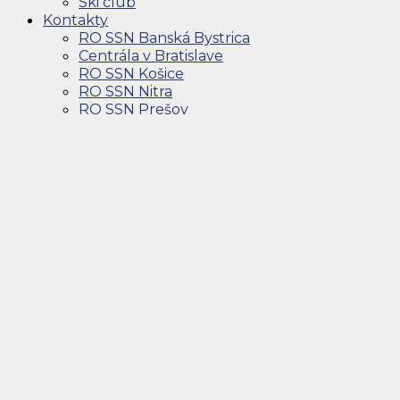
Ski club
Kontakty
RO SSN Banská Bystrica
Centrála v Bratislave
RO SSN Košice
RO SSN Nitra
RO SSN Prešov
RO SSN Trenčín
RO SSN Trnava
RO SSN Žilina
Služby pre verejnosť
Služby pre verejnosť
Ponuka konferenčných priestorov
Ponuka voľných priestorov na prenájom
Slovenský syndikát novinárov
Úvod
O SSN
Stanovy Slovenského syndikátu novinárov
Etický kódex novinára