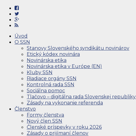
Úvod
O SSN
Stanovy Slovenského syndikátu novinárov
Etický kódex novinára
Novinárska etika
Novinárska etika v Európe (EN)
Kluby SSN
Riadiace orgány SSN
Kontrolná rada SSN
Sociálna pomoc
Tlačovo – digitálna rada Slovenskej republiky
Zásady na vykonanie referenda
Členstvo
Formy členstva
Nový člen SSN
Členské príspevky v roku 2026
Zásady o prijímaní členov