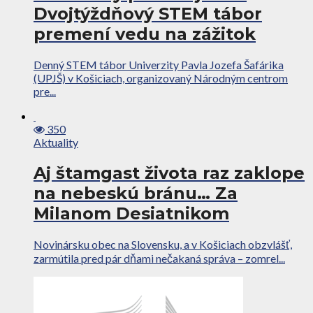
Dvojtýždňový STEM tábor
premení vedu na zážitok
Denný STEM tábor Univerzity Pavla Jozefa Šafárika
(UPJŠ) v Košiciach, organizovaný Národným centrom
pre...
350
Aktuality
Aj štamgast života raz zaklope
na nebeskú bránu… Za
Milanom Desiatnikom
Novinársku obec na Slovensku, a v Košiciach obzvlášť,
zarmútila pred pár dňami nečakaná správa – zomrel...