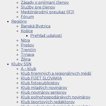
Zásady o prijímaní členov
Služby pre členov
Medzinárodný preukaz (IFJ)
Fórum
Regióny
Banská Bystrica
Košice
Prehľad udalostí
Nitra
Prešov
Trenčín
Trnava
Žilina
Kluby SSN
A – klub
Klub firemných a regionálnych médií
Klub FIJET SLOVAKIA
Klub fotopublicistov
Klub mladých novinárov
Klub novinárov seniorov
Klub poľnohospodárskych novinárov
Klub športových redaktorov