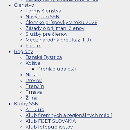
Členstvo
Formy členstva
Nový člen SSN
Členské príspevky v roku 2026
Zásady o prijímaní členov
Služby pre členov
Medzinárodný preukaz (IFJ)
Fórum
Regióny
Banská Bystrica
Košice
Prehľad udalostí
Nitra
Prešov
Trenčín
Trnava
Žilina
Kluby SSN
A – klub
Klub firemných a regionálnych médií
Klub FIJET SLOVAKIA
Klub fotopublicistov