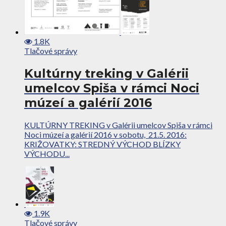
1.8K
Tlačové správy
Kultúrny treking v Galérii
umelcov Spiša v rámci Noci
múzeí a galérií 2016
KULTÚRNY TREKING v Galérii umelcov Spiša v rámci
Noci múzeí a galérií 2016 v sobotu, 21.5. 2016:
KRIŽOVATKY: STREDNÝ VÝCHOD BLÍZKY
VÝCHODU...
1.9K
Tlačové správy