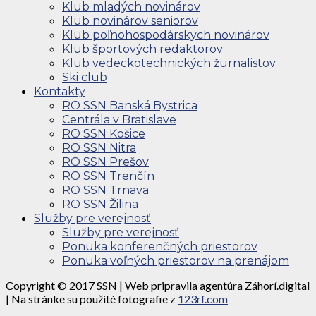
Klub mladých novinárov
Klub novinárov seniorov
Klub poľnohospodárskych novinárov
Klub športových redaktorov
Klub vedeckotechnických žurnalistov
Ski club
Kontakty
RO SSN Banská Bystrica
Centrála v Bratislave
RO SSN Košice
RO SSN Nitra
RO SSN Prešov
RO SSN Trenčín
RO SSN Trnava
RO SSN Žilina
Služby pre verejnosť
Služby pre verejnosť
Ponuka konferenčných priestorov
Ponuka voľných priestorov na prenájom
Copyright © 2017 SSN | Web pripravila agentúra Záhorí.digital
| Na stránke su použité fotografie z
123rf.com