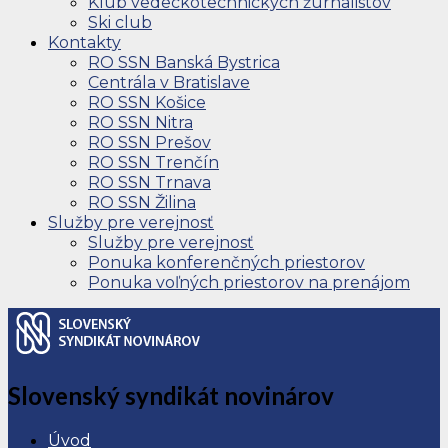
Klub vedeckotechnických žurnalistov
Ski club
Kontakty
RO SSN Banská Bystrica
Centrála v Bratislave
RO SSN Košice
RO SSN Nitra
RO SSN Prešov
RO SSN Trenčín
RO SSN Trnava
RO SSN Žilina
Služby pre verejnosť
Služby pre verejnosť
Ponuka konferenčných priestorov
Ponuka voľných priestorov na prenájom
Slovenský syndikát novinárov
Úvod