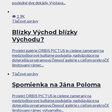
posledné dve dekády. Výstava...
1.9K
Tlačové správy
Blízky Východ blízky
Východu?
Projekt galérie ORBIS PICTUS je cielene zameraný na
medziodborové kultúrne podujatia, nadväzujúce na
doterajšiu programovú činnosť galérie s cieľom prekročiť
limitovaný rámec...
Tlačové správy
Spomienka na Jána Poloma
Projekt ORBIS PICTUS je cielene zameraný na
medziodborové kultúrne podujatia, nadväzujúce na
doterajšiu programovú činnosť galérie s cieľom prekročiť
limitovaný rámec výtvarného...