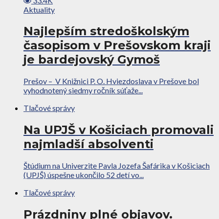
33.4K
Aktuality
Najlepším stredoškolským
časopisom v Prešovskom kraji
je bardejovský Gymoš
Prešov – V Knižnici P. O. Hviezdoslava v Prešove bol
vyhodnotený siedmy ročník súťaže...
Tlačové správy
Na UPJŠ v Košiciach promovali
najmladší absolventi
Štúdium na Univerzite Pavla Jozefa Šafárika v Košiciach
(UPJŠ) úspešne ukončilo 52 detí vo...
Tlačové správy
Prázdniny plné objavov.