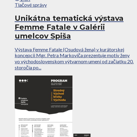
Tlačové správy
Unikátna tematická výstava
Femme Fatale v Galérii
umelcov Spiša
Výstava Femme Fatale (Osudová žena) v kurátorskej
koncepcii Mgr. Petra Markoviča prezentuje motív ženy
vo východoslovenskom výtvarnom umení od začiatku 20.
storočia po...