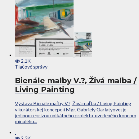
2.1K
Tlačové správy
Bienále maľby V.?, Živá maľba /
Living Painting
Výstava Bienále maľby V.?, Živá maľba / Living Painting
v kurátorskej koncepcii Mgr. Gabriely Garlatyovej je
jedinou reprízou unikátneho projektu, uvedeného koncom
minulého...
2.3K