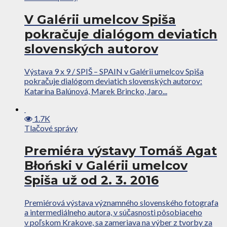
V Galérii umelcov Spiša
pokračuje dialógom deviatich
slovenských autorov
Výstava 9 x 9 / SPIŠ – SPAIN v Galérii umelcov Spiša
pokračuje dialógom deviatich slovenských autorov:
Katarína Balúnová, Marek Brincko, Jaro...
1.7K
Tlačové správy
Premiéra výstavy Tomáš Agat
Błoński v Galérii umelcov
Spiša už od 2. 3. 2016
Premiérová výstava významného slovenského fotografa
a intermediálneho autora, v súčasnosti pôsobiaceho
v poľskom Krakove, sa zameriava na výber z tvorby za