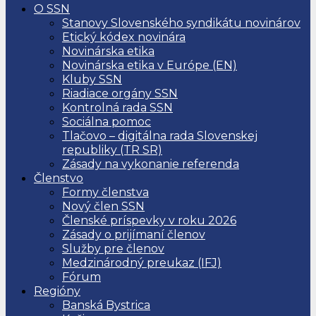
O SSN
Stanovy Slovenského syndikátu novinárov
Etický kódex novinára
Novinárska etika
Novinárska etika v Európe (EN)
Kluby SSN
Riadiace orgány SSN
Kontrolná rada SSN
Sociálna pomoc
Tlačovo – digitálna rada Slovenskej
republiky (TR SR)
Zásady na vykonanie referenda
Členstvo
Formy členstva
Nový člen SSN
Členské príspevky v roku 2026
Zásady o prijímaní členov
Služby pre členov
Medzinárodný preukaz (IFJ)
Fórum
Regióny
Banská Bystrica