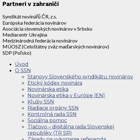
Partneri v zahraničí
Syndikát novinářů ČR, z.s.
Európska federácia novinárov
Asociácia slovenských novinárov v Srbsku
Mediacentr Ukrajina
Medzinárodná federácia novinárov
MÚOSZ (Celoštátny zväz maďarských novinárov)
SDP (Poľsko)
Úvod
O SSN
Stanovy Slovenského syndikátu novinárov
Etický kódex novinára
Novinárska etika
Novinárska etika v Európe (EN)
Kluby SSN
Riadiace orgány SSN
Kontrolná rada SSN
Sociálna pomoc
Tlačovo – digitálna rada Slovenskej
republiky (TR SR)
Zásady na vykonanie referenda