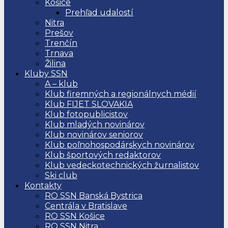
Košice
Prehľad udalostí
Nitra
Prešov
Trenčín
Trnava
Žilina
Kluby SSN
A – klub
Klub firemných a regionálnych médií
Klub FIJET SLOVAKIA
Klub fotopublicistov
Klub mladých novinárov
Klub novinárov seniorov
Klub poľnohospodárskych novinárov
Klub športových redaktorov
Klub vedeckotechnických žurnalistov
Ski club
Kontakty
RO SSN Banská Bystrica
Centrála v Bratislave
RO SSN Košice
RO SSN Nitra