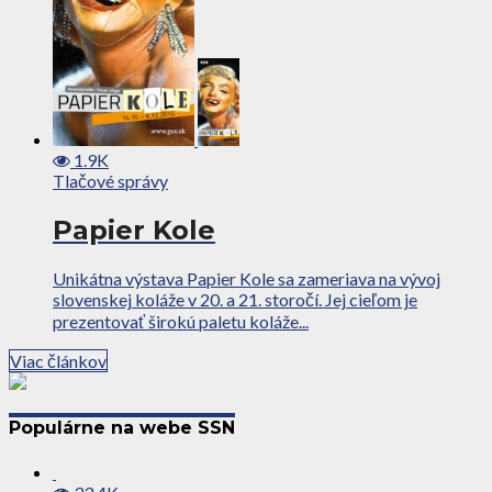
1.9K
Tlačové správy
Papier Kole
Unikátna výstava Papier Kole sa zameriava na vývoj
slovenskej koláže v 20. a 21. storočí. Jej cieľom je
prezentovať širokú paletu koláže...
Viac článkov
Populárne na webe SSN