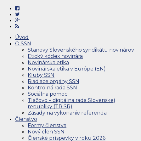
Úvod
O SSN
Stanovy Slovenského syndikátu novinárov
Etický kódex novinára
Novinárska etika
Novinárska etika v Európe (EN)
Kluby SSN
Riadiace orgány SSN
Kontrolná rada SSN
Sociálna pomoc
Tlačovo – digitálna rada Slovenskej
republiky (TR SR)
Zásady na vykonanie referenda
Členstvo
Formy členstva
Nový člen SSN
Členské príspevky v roku 2026