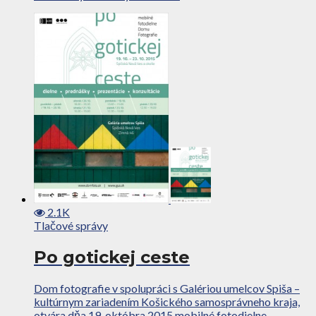
2.1K
Tlačové správy
Po gotickej ceste
Dom fotografie v spolupráci s Galériou umelcov Spiša –
kultúrnym zariadením Košického samosprávneho kraja,
otvára dňa 19. októbra 2015 mobilné fotodielne