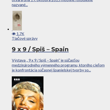
nazvané...
1.7K
Tlačové správy
9 x 9 / Spiš – Spain
Výstava „ 9 x 9 / Spiš – Spain“ je súčasťou
medzinárodného výmenného programu, ktorého cieľom
je konfrontácia súčasnej španielskej tvorby so...