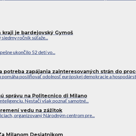
kraji je bardejovský Gymoš
siedmy ročník súťaže...
ešne ukončilo 52 detí vo...
a potreba zapájania zainteresovaných strán do proc
 pomáha posilňovať odolnosť európskej demokracie a hospodárstv
nú správu na Politecnico di Milano
inteligenciu. Nestačí však poznať samotné...
premení vedu na zážitok
iciach, organizovaný Národným centrom pre...
 Za Milanom Desiatnikom