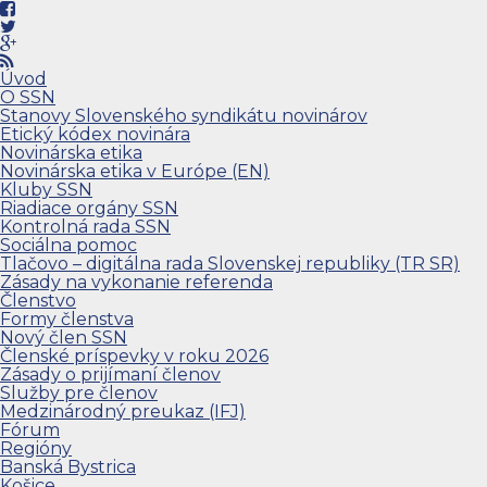
Úvod
O SSN
Stanovy Slovenského syndikátu novinárov
Etický kódex novinára
Novinárska etika
Novinárska etika v Európe (EN)
Kluby SSN
Riadiace orgány SSN
Kontrolná rada SSN
Sociálna pomoc
Tlačovo – digitálna rada Slovenskej republiky (TR SR)
Zásady na vykonanie referenda
Členstvo
Formy členstva
Nový člen SSN
Členské príspevky v roku 2026
Zásady o prijímaní členov
Služby pre členov
Medzinárodný preukaz (IFJ)
Fórum
Regióny
Banská Bystrica
Košice