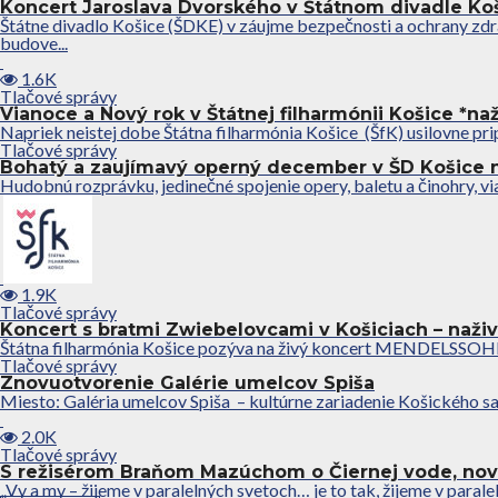
Koncert Jaroslava Dvorského v Štátnom divadle Koš
Štátne divadlo Košice (ŠDKE) v záujme bezpečnosti a ochrany zdr
budove...
1.6K
Tlačové správy
Vianoce a Nový rok v Štátnej filharmónii Košice *naž
Napriek neistej dobe Štátna filharmónia Košice (ŠfK) usilovne pri
Tlačové správy
Bohatý a zaujímavý operný december v ŠD Košice na
Hudobnú rozprávku, jedinečné spojenie opery, baletu a činohry, vi
1.9K
Tlačové správy
Koncert s bratmi Zwiebelovcami v Košiciach – naživ
Štátna filharmónia Košice pozýva na živý koncert MENDELSSOHN 
Tlačové správy
Znovuotvorenie Galérie umelcov Spiša
Miesto: Galéria umelcov Spiša – kultúrne zariadenie Košického sam
2.0K
Tlačové správy
S režisérom Braňom Mazúchom o Čiernej vode, novo
„Vy a my – žijeme v paralelných svetoch… je to tak, žijeme v paral