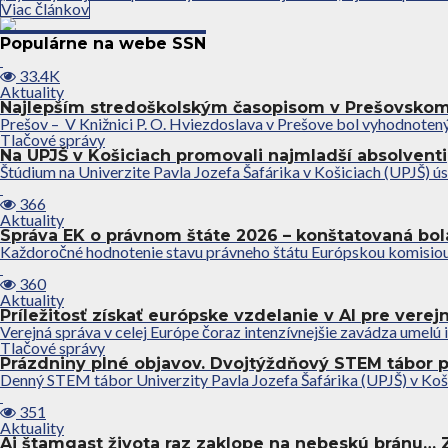
Viac článkov
Populárne na webe SSN
33.4K
Aktuality
Najlepším stredoškolským časopisom v Prešovskom 
Prešov – V Knižnici P. O. Hviezdoslava v Prešove bol vyhodnotený 
Tlačové správy
Na UPJŠ v Košiciach promovali najmladší absolventi
Štúdium na Univerzite Pavla Jozefa Šafárika v Košiciach (UPJŠ) úsp
366
Aktuality
Správa EK o právnom štáte 2026 – konštatovaná bol
Každoročné hodnotenie stavu právneho štátu Európskou komisiou
360
Aktuality
Príležitosť získať európske vzdelanie v AI pre verej
Verejná správa v celej Európe čoraz intenzívnejšie zavádza umelú 
Tlačové správy
Prázdniny plné objavov. Dvojtýždňový STEM tábor 
Denný STEM tábor Univerzity Pavla Jozefa Šafárika (UPJŠ) v Koš
351
Aktuality
Aj štamgast života raz zaklope na nebeskú bránu…