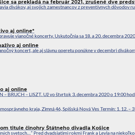
ice sa prekladá na február 2021, zrušené dve preds
avia divákov, aj svojich zamestnancov z preventívnych dôvodov r
ivo aj online*
pravuje vianočné koncerty. Uskutočnia sa 18. a 20. decembra 2020 
živo aj online
anočný koncert, ale aj slávnu operetu ponúkne v decembri divákom n
o aj online
– BRUCH – LISZT. Už vo štvrtok 3. decembra 2020 o 19:00 hod. p
osprávneho kraja, Zimná 46, Spišská Nová Ves Termín: 1. 12. – 31.
m titule činohry Štátneho divadla Košice
elných svetoch…“ Pred dvadsiatimi rokmi Frank a Leyla na niekoľko.