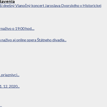
tavenia
uší dnešný Vianočný koncert Jaroslava Dvorského v Historickej
naživo o 19:00 hod....
aživo aj online opera Štátneho divadla...
riaznivci...
 12. 2020...
..