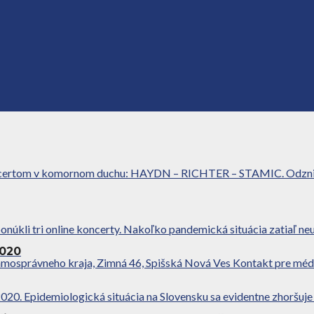
koncertom v komornom duchu: HAYDN – RICHTER – STAMIC. Odznie v
onúkli tri online koncerty. Nakoľko pandemická situácia zatiaľ neu
2020
mosprávneho kraja, Zimná 46, Spišská Nová Ves Kontakt pre médiá:
020. Epidemiologická situácia na Slovensku sa evidentne zhoršuje a