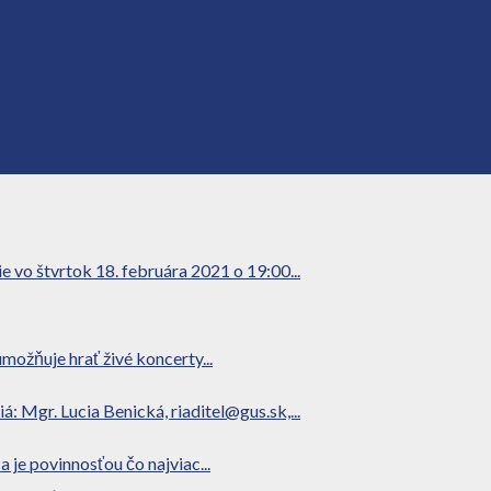
o štvrtok 18. februára 2021 o 19:00...
možňuje hrať živé koncerty...
 Mgr. Lucia Benická, riaditel@gus.sk,...
 je povinnosťou čo najviac...