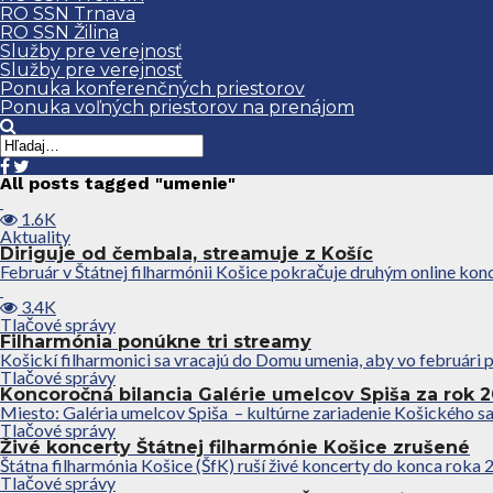
RO SSN Trnava
RO SSN Žilina
Služby pre verejnosť
Služby pre verejnosť
Ponuka konferenčných priestorov
Ponuka voľných priestorov na prenájom
All posts tagged "umenie"
1.6K
Aktuality
Diriguje od čembala, streamuje z Košíc
Február v Štátnej filharmónii Košice pokračuje druhým online 
3.4K
Tlačové správy
Filharmónia ponúkne tri streamy
Košickí filharmonici sa vracajú do Domu umenia, aby vo februári p
Tlačové správy
Koncoročná bilancia Galérie umelcov Spiša za rok 
Miesto: Galéria umelcov Spiša – kultúrne zariadenie Košického sa
Tlačové správy
Živé koncerty Štátnej filharmónie Košice zrušené
Štátna filharmónia Košice (ŠfK) ruší živé koncerty do konca roka 2
Tlačové správy