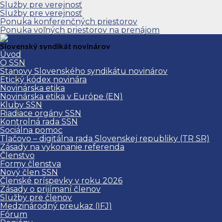
Služby pre verejnosť
Služby pre verejnosť
Ponuka konferenčných priestorov
Ponuka voľných priestorov na prenájom
Slovenský syndikát novinárov
Úvod
O SSN
Stanovy Slovenského syndikátu novinárov
Etický kódex novinára
Novinárska etika
Novinárska etika v Európe (EN)
Kluby SSN
Riadiace orgány SSN
Kontrolná rada SSN
Sociálna pomoc
Tlačovo – digitálna rada Slovenskej republiky (TR SR)
Zásady na vykonanie referenda
Členstvo
Formy členstva
Nový člen SSN
Členské príspevky v roku 2026
Zásady o prijímaní členov
Služby pre členov
Medzinárodný preukaz (IFJ)
Fórum