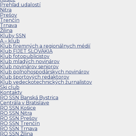
Prehľad udalostí
Nitra
Prešov
Trenčín
Trnava
Žilina
Kluby SSN
A – klub
Klub firemných a regionálnych médií
Klub FIJET SLOVAKIA
Klub fotopublicistov
Klub mladých novinárov
Klub novinárov seniorov
Klub poľnohospodárskych novinárov
Klub športových redaktorov
Klub vedeckotechnických žurnalistov
Ski club
Kontakty
RO SSN Banská Bystrica
Centrála v Bratislave
RO SSN Košice
RO SSN Nitra
RO SSN Prešov
RO SSN Trenčín
RO SSN Trnava
RO SSN Žilina