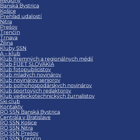
Regióny
Banská Bystrica
Košice
Prehľad udalostí
Nitra
Prešov
Trenčín
Trnava
Žilina
Kluby SSN
A – klub
Klub firemných a regionálnych médií
Klub FIJET SLOVAKIA
Klub fotopublicistov
Klub mladých novinárov
Klub novinárov seniorov
Klub poľnohospodárskych novinárov
Klub športových redaktorov
Klub vedeckotechnických žurnalistov
Ski club
Kontakty
RO SSN Banská Bystrica
Centrála v Bratislave
RO SSN Košice
RO SSN Nitra
RO SSN Prešov
RO SSN Trenčín