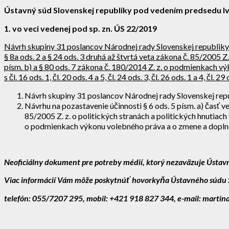
Ústavný súd Slovenskej republiky pod vedením predsedu I
1
. vo veci vedenej pod sp. zn.
ÚS 22/2019
Návrh skupiny 31 poslancov Národnej rady Slovenskej republiky na
§ 8a ods. 2 a § 24 ods. 3 druhá až štvrtá veta zákona č. 85/2005 Z.
písm. b) a § 80 ods. 7 zákona č. 180/2014 Z. z. o podmienkach 
s čl. 16 ods. 1, čl. 20 ods. 4 a 5, čl. 24 ods. 3, čl. 26 ods. 1 a 4, čl.
Návrh skupiny 31 poslancov Národnej rady Slovenskej republ
Návrhu na pozastavenie účinnosti § 6 ods. 5 písm. a) časť ve
85/2005 Z. z. o politických stranách a politických hnutiach v
o podmienkach výkonu volebného práva a o zmene a doplnení
Neoficiálny dokument pre potreby médií, ktorý nezaväzuje Ústavn
Viac informácií Vám môže poskytnúť
hovorkyňa Ústavného súdu S
telefón: 055/7207 295, mobil: +421 918 827 344, e-mail: marti