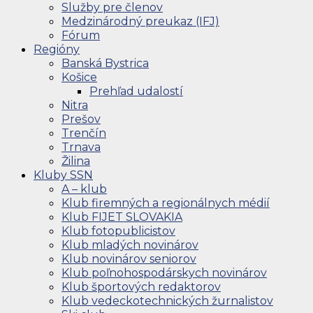
Služby pre členov
Medzinárodný preukaz (IFJ)
Fórum
Regióny
Banská Bystrica
Košice
Prehľad udalostí
Nitra
Prešov
Trenčín
Trnava
Žilina
Kluby SSN
A – klub
Klub firemných a regionálnych médií
Klub FIJET SLOVAKIA
Klub fotopublicistov
Klub mladých novinárov
Klub novinárov seniorov
Klub poľnohospodárskych novinárov
Klub športových redaktorov
Klub vedeckotechnických žurnalistov