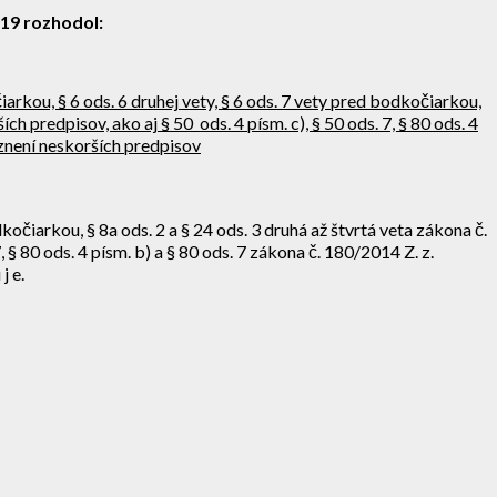
19
rozhodol:
arkou, § 6 ods. 6 druhej vety, § 6 ods. 7 vety pred bodkočiarkou,
ch predpisov, ako aj § 50 ods. 4 písm. c), § 50 ods. 7, § 80 ods. 4
znení neskorších predpisov
kočiarkou, § 8a ods. 2 a § 24 ods. 3 druhá až štvrtá veta zákona č.
, § 80 ods. 4 písm. b) a § 80 ods. 7 zákona č. 180/2014 Z. z.
j e.