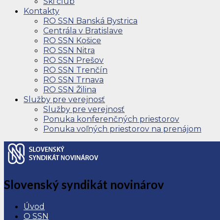
Ski club
Kontakty
RO SSN Banská Bystrica
Centrála v Bratislave
RO SSN Košice
RO SSN Nitra
RO SSN Prešov
RO SSN Trenčín
RO SSN Trnava
RO SSN Žilina
Služby pre verejnosť
Služby pre verejnosť
Ponuka konferenčných priestorov
Ponuka voľných priestorov na prenájom
Slovenský syndikát novinárov
Úvod
O SSN