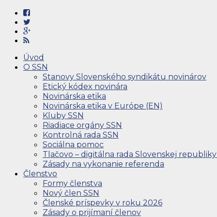
Úvod
O SSN
Stanovy Slovenského syndikátu novinárov
Etický kódex novinára
Novinárska etika
Novinárska etika v Európe (EN)
Kluby SSN
Riadiace orgány SSN
Kontrolná rada SSN
Sociálna pomoc
Tlačovo – digitálna rada Slovenskej republiky
Zásady na vykonanie referenda
Členstvo
Formy členstva
Nový člen SSN
Členské príspevky v roku 2026
Zásady o prijímaní členov