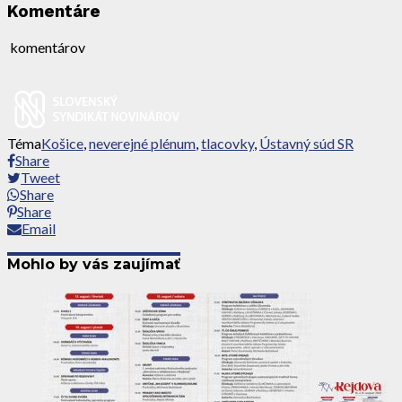
Komentáre
komentárov
Téma
Košice
,
neverejné plénum
,
tlacovky
,
Ústavný súd SR
Share
Tweet
Share
Share
Email
Mohlo by vás zaujímať