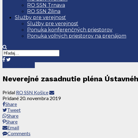
RO SSN Trnava
RO SSN Žilina
Služby pre verejnosť
Služby pre verejnosť
Ponuka konferenčných priestorov
Ponuka voľných priestorov na prenájom
Tlačové správy
Neverejné zasadnutie pléna Ústavné
Pridal
RO SSN Košice
Pridané
20. novembra 2019
Share
Tweet
Share
Share
Email
Comments