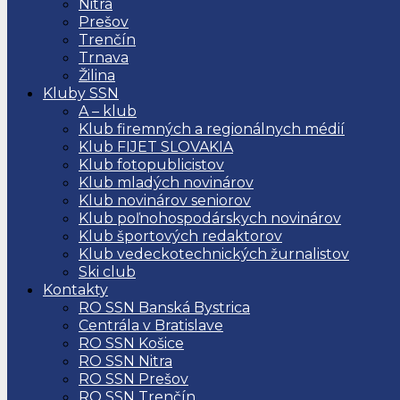
Nitra
Prešov
Trenčín
Trnava
Žilina
Kluby SSN
A – klub
Klub firemných a regionálnych médií
Klub FIJET SLOVAKIA
Klub fotopublicistov
Klub mladých novinárov
Klub novinárov seniorov
Klub poľnohospodárskych novinárov
Klub športových redaktorov
Klub vedeckotechnických žurnalistov
Ski club
Kontakty
RO SSN Banská Bystrica
Centrála v Bratislave
RO SSN Košice
RO SSN Nitra
RO SSN Prešov
RO SSN Trenčín