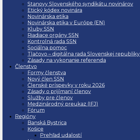
Stanovy Slovenského syndikátu novinárov
Etický kódex novinára
Novinárska etika
Novinárska etika v Európe (EN)
Kluby SSN
Riadiace orgány SSN
Kontrolná rada SSN
Sociálna pomoc
Tlačovo – digitálna rada Slovenskej republiky
Zásady na vykonanie referenda
Členstvo
Formy členstva
Nový člen SSN
Členské príspevky v roku 2026
Zásady o prijímaní členov
Služby pre členov
Medzinárodný preukaz (IFJ)
Fórum
Regióny
Banská Bystrica
Košice
Prehľad udalostí