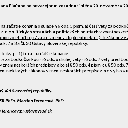
vana Fiačana na neverejnom zasadnutí pléna
20. novembra
20
 začatie konania o súlade § 6 ods. 5 písm. a) časť vety za bodkoči
 z.
o politických stranách a politických hnutiach
v znení neskorší
výkonu volebného práva a o zmene a doplnení niektorých zákonov v 
 29 ods. 2 a 3 a čl. 30 Ústavy Slovenskej republiky.
iky p r i j í m a na ďalšie konanie.
ty za bodkočiarkou, § 6 ods. 6 druhej vety, § 6 ods. 7 vety pred bod
 znení neskorších predpisov, ako aj § 50 ods. 4 písm. c), § 50 ods. 7
 niektorých zákonov v znení neskorších predpisov n e v y h o v u 
ý súd Slovenskej republiky.
R PhDr. Martina Ferencová, PhD.
na.ferencova@ustavnysud.sk