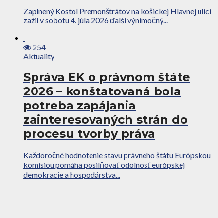
Zaplnený Kostol Premonštrátov na košickej Hlavnej ulici
zažil v sobotu 4. júla 2026 ďalší výnimočný...
254
Aktuality
Správa EK o právnom štáte
2026 – konštatovaná bola
potreba zapájania
zainteresovaných strán do
procesu tvorby práva
Každoročné hodnotenie stavu právneho štátu Európskou
komisiou pomáha posilňovať odolnosť európskej
demokracie a hospodárstva...