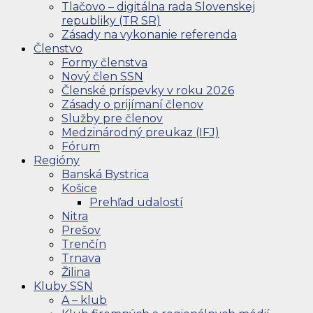
Tlačovo – digitálna rada Slovenskej
republiky (TR SR)
Zásady na vykonanie referenda
Členstvo
Formy členstva
Nový člen SSN
Členské príspevky v roku 2026
Zásady o prijímaní členov
Služby pre členov
Medzinárodný preukaz (IFJ)
Fórum
Regióny
Banská Bystrica
Košice
Prehľad udalostí
Nitra
Prešov
Trenčín
Trnava
Žilina
Kluby SSN
A – klub