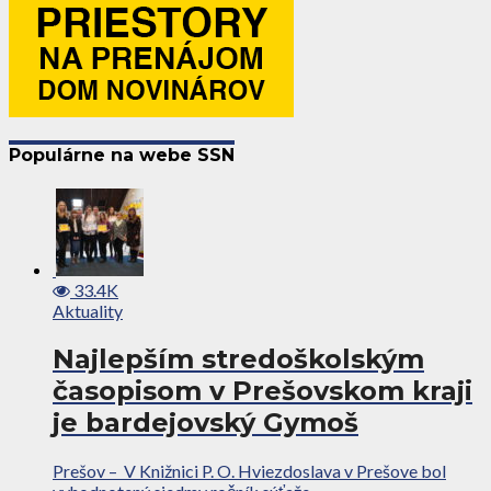
Populárne na webe SSN
33.4K
Aktuality
Najlepším stredoškolským
časopisom v Prešovskom kraji
je bardejovský Gymoš
Prešov – V Knižnici P. O. Hviezdoslava v Prešove bol