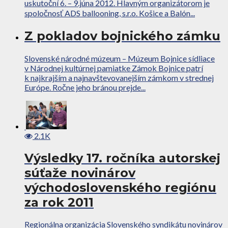
uskutoční 6. – 9.júna 2012. Hlavným organizátorom je
spoločnosť ADS ballooning, s.r.o. Košice a Balón...
Z pokladov bojnického zámku
Slovenské národné múzeum – Múzeum Bojnice sídliace
v Národnej kultúrnej pamiatke Zámok Bojnice patrí
k najkrajším a najnavštevovanejším zámkom v strednej
Európe. Ročne jeho bránou prejde...
2.1K
Výsledky 17. ročníka autorskej
súťaže novinárov
východoslovenského regiónu
za rok 2011
Regionálna organizácia Slovenského syndikátu novinárov