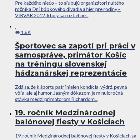
Pre každého niečo – to sľubujú organizátori nultého
ročníka Dní bábkového divadla a hier pre rodiny –
VIRVAR 2012, ktorý sa rozbehne...
1.6K
Športovec sa zapotí pri práci v
samospráve, primátor Košíc
na tréningu slovenskej
hádzanárskej reprezentácie
Zdá sa, že k športu patrí nielen kondícia, výdrž, pevná
vôľa, ale aj humor. Jasným dôkazom je minuloročná
stávka medzi primátorom Richardom...
19. ročník Medzinárodnej
balónovej fiesty v Košiciach
19. ročník Medzinárodnej balónovej fiesty v Košiciach sa