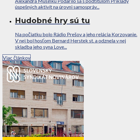
Alexandra Mušinku Podarilo sa s podtitulom Príklady
úspešných aktivít na úrovni samospráv...
Hudobné hry sú tu
Na počiatku bolo Rádio Prešov a jeho relácia Korzovanie.
V nej bol hosťom Bernard Herstek st. a odznela v nej
skladba jeho syna Love...
Viac článkov