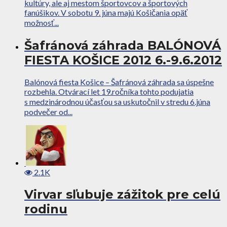
kultúry, ale aj mestom športovcov a športových
fanúšikov. V sobotu 9. júna majú Košičania opäť
možnosť...
Šafránová záhrada BALÓNOVÁ
FIESTA KOŠICE 2012 6.-9.6.2012
Balónová fiesta Košice – Šafránová záhrada sa úspešne
rozbehla. Otvárací let 19.ročníka tohto podujatia
s medzinárodnou účasťou sa uskutočnil v stredu 6.júna
podvečer od...
2.1K
Virvar sľubuje zážitok pre celú
rodinu