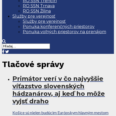
RO SSN Trenčín
RO SSN Trnava
RO SSN Žilina
Služby pre verejnosť
Služby pre verejnosť
Ponuka konferenčných priestorov
Ponuka voľných priestorov na prenájom
Tlačové správy
Primátor verí v čo najvyššie
víťazstvo slovenských
hádzanárov, aj keď ho môže
vyjsť draho
Košice sú nielen budúcim Európskym hlavným mestom