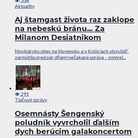
334
Aktuality
Aj štamgast života raz zaklope
na nebeskú bránu… Za
Milanom Desiatnikom
Novinársku obec na Slovensku, a v Košiciach obzvlášť,
zarmútila pred pár dňami nečakaná správa – zomrel...
291
Tlačové správy
Osemnásty Šengenský
poludník vyvrcholil ďalším
dych berúcim galakoncertom