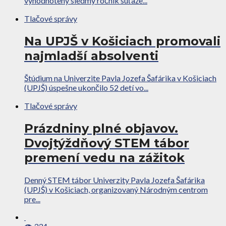
vyhodnotený siedmy ročník súťaže...
Tlačové správy
Na UPJŠ v Košiciach promovali
najmladší absolventi
Štúdium na Univerzite Pavla Jozefa Šafárika v Košiciach
(UPJŠ) úspešne ukončilo 52 detí vo...
Tlačové správy
Prázdniny plné objavov.
Dvojtýždňový STEM tábor
premení vedu na zážitok
Denný STEM tábor Univerzity Pavla Jozefa Šafárika
(UPJŠ) v Košiciach, organizovaný Národným centrom
pre...