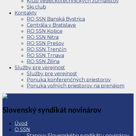
Klub vedeckotechnických žurnalistov
Ski club
Kontakty
RO SSN Banská Bystrica
Centrála v Bratislave
RO SSN Košice
RO SSN Nitra
RO SSN Prešov
RO SSN Trenčín
RO SSN Trnava
RO SSN Žilina
Služby pre verejnosť
Služby pre verejnosť
Ponuka konferenčných priestorov
Ponuka voľných priestorov na prenájom
Slovenský syndikát novinárov
Úvod
O SSN
Stanovy Slovenského syndikátu novinárov