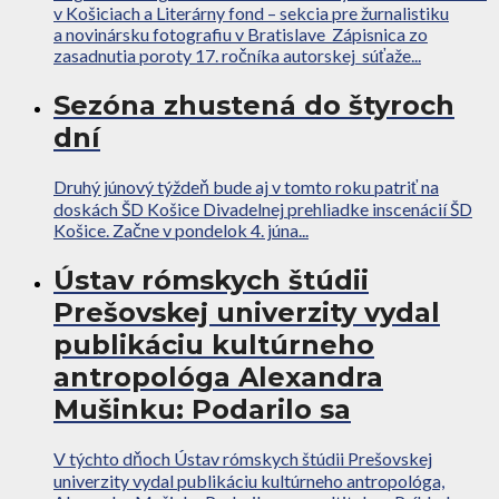
v Košiciach a Literárny fond – sekcia pre žurnalistiku
a novinársku fotografiu v Bratislave Zápisnica zo
zasadnutia poroty 17. ročníka autorskej súťaže...
Sezóna zhustená do štyroch
dní
Druhý júnový týždeň bude aj v tomto roku patriť na
doskách ŠD Košice Divadelnej prehliadke inscenácií ŠD
Košice. Začne v pondelok 4. júna...
Ústav rómskych štúdii
Prešovskej univerzity vydal
publikáciu kultúrneho
antropológa Alexandra
Mušinku: Podarilo sa
V týchto dňoch Ústav rómskych štúdii Prešovskej
univerzity vydal publikáciu kultúrneho antropológa,