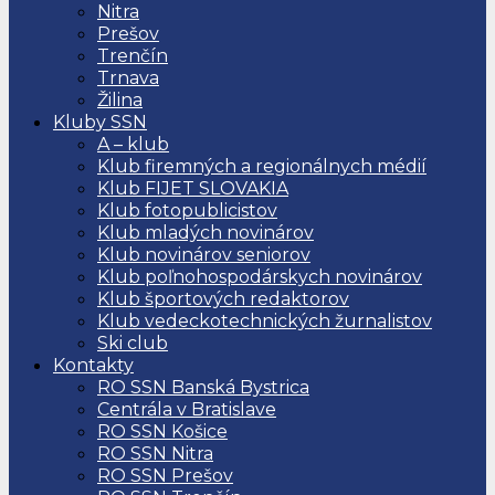
Nitra
Prešov
Trenčín
Trnava
Žilina
Kluby SSN
A – klub
Klub firemných a regionálnych médií
Klub FIJET SLOVAKIA
Klub fotopublicistov
Klub mladých novinárov
Klub novinárov seniorov
Klub poľnohospodárskych novinárov
Klub športových redaktorov
Klub vedeckotechnických žurnalistov
Ski club
Kontakty
RO SSN Banská Bystrica
Centrála v Bratislave
RO SSN Košice
RO SSN Nitra
RO SSN Prešov