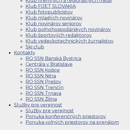
Klub firemných a regionálnych médií
Klub FIJET SLOVAKIA
Klub fotopublicistov
Klub mladých novinárov
Klub novinárov seniorov
Klub poľnohospodárskych novinárov
Klub športových redaktorov
Klub vedeckotechnických žurnalistov
Ski club
Kontakty
RO SSN Banská Bystrica
Centrála v Bratislave
RO SSN Košice
RO SSN Nitra
RO SSN Prešov
RO SSN Trenčín
RO SSN Trnava
RO SSN Žilina
Služby pre verejnosť
Služby pre verejnosť
Ponuka konferenčných priestorov
Ponuka voľných priestorov na prenájom