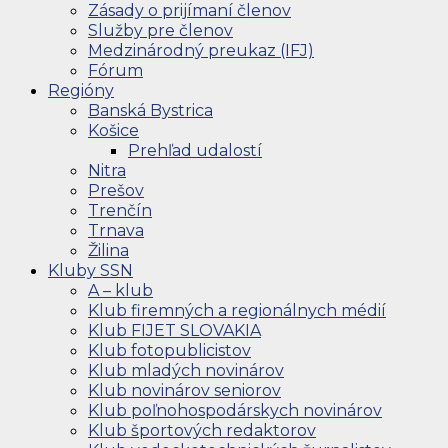
Zásady o prijímaní členov
Služby pre členov
Medzinárodný preukaz (IFJ)
Fórum
Regióny
Banská Bystrica
Košice
Prehľad udalostí
Nitra
Prešov
Trenčín
Trnava
Žilina
Kluby SSN
A – klub
Klub firemných a regionálnych médií
Klub FIJET SLOVAKIA
Klub fotopublicistov
Klub mladých novinárov
Klub novinárov seniorov
Klub poľnohospodárskych novinárov
Klub športových redaktorov