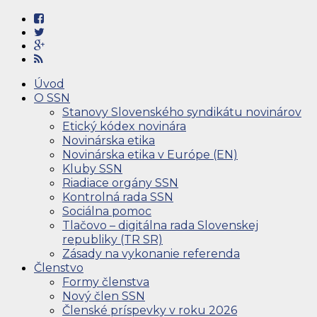
Úvod
O SSN
Stanovy Slovenského syndikátu novinárov
Etický kódex novinára
Novinárska etika
Novinárska etika v Európe (EN)
Kluby SSN
Riadiace orgány SSN
Kontrolná rada SSN
Sociálna pomoc
Tlačovo – digitálna rada Slovenskej
republiky (TR SR)
Zásady na vykonanie referenda
Členstvo
Formy členstva
Nový člen SSN
Členské príspevky v roku 2026