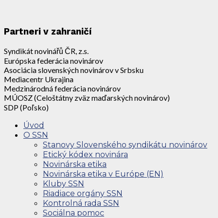
Partneri v zahraničí
Syndikát novinářů ČR, z.s.
Európska federácia novinárov
Asociácia slovenských novinárov v Srbsku
Mediacentr Ukrajina
Medzinárodná federácia novinárov
MÚOSZ (Celoštátny zväz maďarských novinárov)
SDP (Poľsko)
Úvod
O SSN
Stanovy Slovenského syndikátu novinárov
Etický kódex novinára
Novinárska etika
Novinárska etika v Európe (EN)
Kluby SSN
Riadiace orgány SSN
Kontrolná rada SSN
Sociálna pomoc