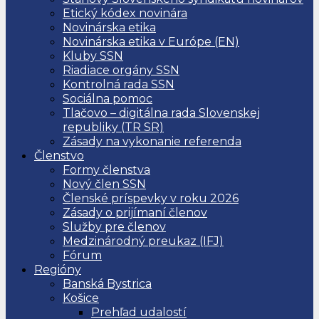
Etický kódex novinára
Novinárska etika
Novinárska etika v Európe (EN)
Kluby SSN
Riadiace orgány SSN
Kontrolná rada SSN
Sociálna pomoc
Tlačovo – digitálna rada Slovenskej
republiky (TR SR)
Zásady na vykonanie referenda
Členstvo
Formy členstva
Nový člen SSN
Členské príspevky v roku 2026
Zásady o prijímaní členov
Služby pre členov
Medzinárodný preukaz (IFJ)
Fórum
Regióny
Banská Bystrica
Košice
Prehľad udalostí