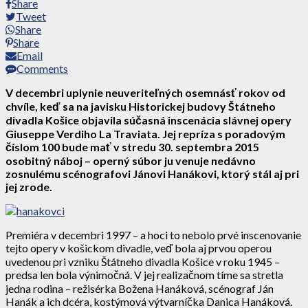
Share
Tweet
Share
Share
Email
Comments
V decembri uplynie neuveriteľných osemnásť rokov od
chvíle, keď sa na javisku Historickej budovy Štátneho
divadla Košice objavila súčasná inscenácia slávnej opery
Giuseppe Verdiho La Traviata. Jej repríza s poradovým
číslom 100 bude mať v stredu 30. septembra 2015
osobitný náboj – operný súbor ju venuje nedávno
zosnulému scénografovi Jánovi Hanákovi, ktorý stál aj pri
jej zrode.
Premiéra v decembri 1997 – a hoci to nebolo prvé inscenovanie
tejto opery v košickom divadle, veď bola aj prvou operou
uvedenou pri vzniku Štátneho divadla Košice v roku 1945 –
predsa len bola výnimočná. V jej realizačnom tíme sa stretla
jedna rodina – režisérka Božena Hanáková, scénograf Ján
Hanák a ich dcéra, kostýmová výtvarníčka Danica Hanáková.