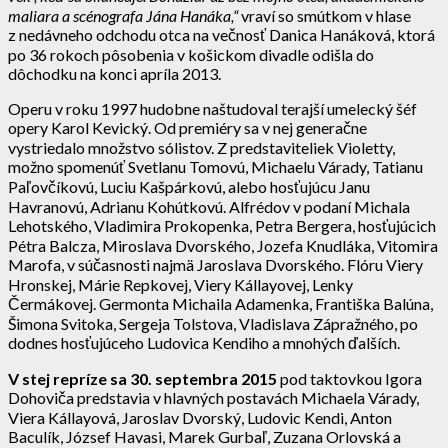
maliara a scénografa Jána Hanáka,“
vraví so smútkom v hlase
z nedávneho odchodu otca na večnosť Danica Hanáková, ktorá
po 36 rokoch pôsobenia v košickom divadle odišla do
dôchodku na konci apríla 2013.
Operu v roku 1997 hudobne naštudoval terajší umelecký šéf
opery Karol Kevický. Od premiéry sa v nej generačne
vystriedalo množstvo sólistov. Z predstaviteliek Violetty,
možno spomenúť Svetlanu Tomovú, Michaelu Várady, Tatianu
Paľovčíkovú, Luciu Kašpárkovú, alebo hosťujúcu Janu
Havranovú, Adrianu Kohútkovú. Alfrédov v podaní Michala
Lehotského, Vladimira Prokopenka, Petra Bergera, hosťujúcich
Pétra Balcza, Miroslava Dvorského, Jozefa Knudláka, Vitomira
Marofa, v súčasnosti najmä Jaroslava Dvorského. Flóru Viery
Hronskej, Márie Repkovej, Viery Kállayovej, Lenky
Čermákovej. Germonta Michaila Adamenka, Františka Balúna,
Šimona Svitoka, Sergeja Tolstova, Vladislava Zápražného, po
dodnes hosťujúceho Ludovica Kendiho a mnohých ďalších.
V stej repríze sa 30. septembra 2015
pod taktovkou Igora
Dohoviča predstavia v hlavných postavách Michaela Várady,
Viera Kállayová, Jaroslav Dvorský, Ludovic Kendi, Anton
Baculík, József Havasi, Marek Gurbaľ, Zuzana Orlovská a