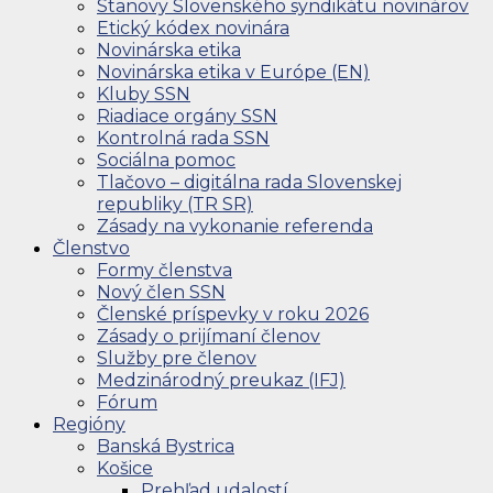
Stanovy Slovenského syndikátu novinárov
Etický kódex novinára
Novinárska etika
Novinárska etika v Európe (EN)
Kluby SSN
Riadiace orgány SSN
Kontrolná rada SSN
Sociálna pomoc
Tlačovo – digitálna rada Slovenskej
republiky (TR SR)
Zásady na vykonanie referenda
Členstvo
Formy členstva
Nový člen SSN
Členské príspevky v roku 2026
Zásady o prijímaní členov
Služby pre členov
Medzinárodný preukaz (IFJ)
Fórum
Regióny
Banská Bystrica
Košice
Prehľad udalostí