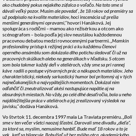
ako chudobný pokus nejakého zúfalca o voľačo. Na toto sme si
dávali veľký pozor. Musím ale povedať , že 18 rokov od premiéry sa
už podpísalo na kvalite materiálov, hoci inscenácia už prešla
menšími generálnymi opravami,“
hovorí Hanáková. Jej
spolupráca s rodičmi – mamou ako režisérkou a otcom ako
scénografom – bola podľa jej slov neustálou každodennou
pracovnou debatou medzi rovnocennými partnermi.
„Mamkin
profesionálny prístup k režijnej práci a ku každému členovi
operného ansámblu som dokázala dlho potichu sledovať či už na
pracovných skúškach alebo na generálkach v hľadisku. S otcom
som bola takmer každý deň v ateliéroch, vždy sme sa pri rannej
káve radili o postupe výtvarných prác a nákupoch materiálov. Jeho
charakteristický, niekedy sarkastický humor bol prítomný aj v tých
najnečakanejších a najvypätejších momentoch. Dokázal ním
odľahčiť či zneutralizovať akési nastupujúce napätie aj na
absurdných miestach. No vždy, po celé dlhé desaťročia, bola u neho
najdôležitejšia práca v ateliéroch a jej zrealizovaný výsledok na
javisku,“
dodáva Hanáková.
Vo štvrtok 11. decembra 1997 mala La Traviata premiéru.
„Boli
sme v ten večer všetci naozaj šťastní. Darovali sme divadlu „dieťa“,
za ktoré sa, myslím, nemusíme hanbiť. Bude mať 18 rokov a to je
vek , keď sa bilancuje. Bohužiaľ už bez môjho otca, akademického