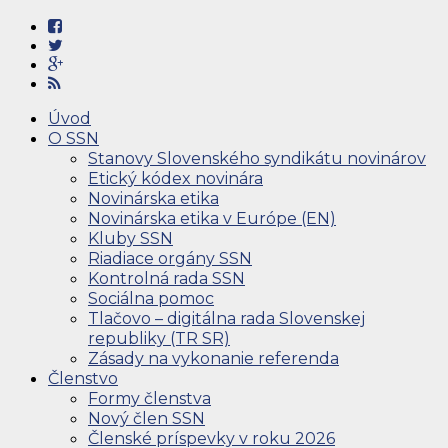
Úvod
O SSN
Stanovy Slovenského syndikátu novinárov
Etický kódex novinára
Novinárska etika
Novinárska etika v Európe (EN)
Kluby SSN
Riadiace orgány SSN
Kontrolná rada SSN
Sociálna pomoc
Tlačovo – digitálna rada Slovenskej
republiky (TR SR)
Zásady na vykonanie referenda
Členstvo
Formy členstva
Nový člen SSN
Členské príspevky v roku 2026