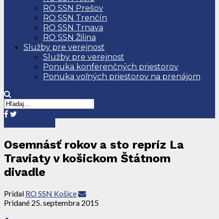
RO SSN Prešov
RO SSN Trenčín
RO SSN Trnava
RO SSN Žilina
Služby pre verejnosť
Služby pre verejnosť
Ponuka konferenčných priestorov
Ponuka voľných priestorov na prenájom
Tlačové správy
Osemnásť rokov a sto repríz La
Traviaty v košickom Štátnom
divadle
Pridal
RO SSN Košice
Pridané
25. septembra 2015