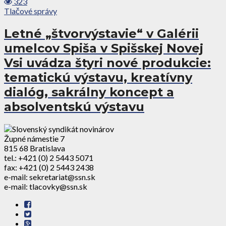
323
Tlačové správy
Letné „štvorvýstavie“ v Galérii
umelcov Spiša v Spišskej Novej
Vsi uvádza štyri nové produkcie:
tematickú výstavu, kreatívny
dialóg, sakrálny koncept a
absolventskú výstavu
Župné námestie 7
815 68 Bratislava
tel.: +421 (0) 2 5443 5071
fax: +421 (0) 2 5443 2438
e-mail: sekretariat@ssn.sk
e-mail: tlacovky@ssn.sk