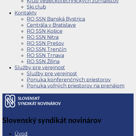
Klub vedeckotechnických žurnalistov
Ski club
Kontakty
RO SSN Banská Bystrica
Centrála v Bratislave
RO SSN Košice
RO SSN Nitra
RO SSN Prešov
RO SSN Trenčín
RO SSN Trnava
RO SSN Žilina
Služby pre verejnosť
Služby pre verejnosť
Ponuka konferenčných priestorov
Ponuka voľných priestorov na prenájom
Slovenský syndikát novinárov
Úvod