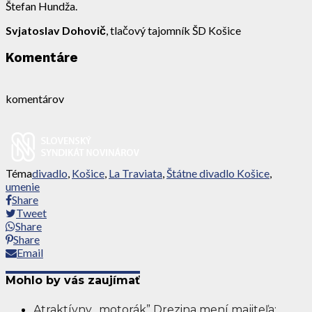
Štefan Hundža.
Svjatoslav Dohovič
, tlačový tajomník ŠD Košice
Komentáre
komentárov
Téma
divadlo
,
Košice
,
La Traviata
,
Štátne divadlo Košice
,
umenie
Share
Tweet
Share
Share
Email
Mohlo by vás zaujímať
Atraktívny ,,motorák” Drezina mení majiteľa: