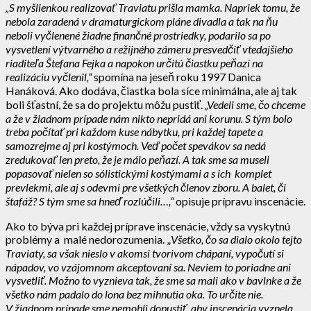
„S myšlienkou realizovať Traviatu prišla mamka. Napriek tomu, že
nebola zaradená v dramaturgickom pláne divadla a tak na ňu
neboli vyčlenené žiadne finančné prostriedky, podarilo sa po
vysvetlení výtvarného a režijného zámeru presvedčiť vtedajšieho
riaditeľa Štefana Fejka a napokon určitú čiastku peňazí na
realizáciu vyčlenil,“
spomína na jeseň roku 1997 Danica
Hanáková. Ako dodáva, čiastka bola síce minimálna, ale aj tak
boli šťastní, že sa do projektu môžu pustiť.
„Vedeli sme, čo chceme
a že v žiadnom prípade nám nikto nepridá ani korunu. S tým bolo
treba počítať pri každom kuse nábytku, pri každej tapete a
samozrejme aj pri kostýmoch. Veď počet spevákov sa nedá
zredukovať len preto, že je málo peňazí. A tak sme sa museli
popasovať nielen so sólistickými kostýmami a s ich komplet
prevlekmi, ale aj s odevmi pre všetkých členov zboru. A balet, či
štafáž? S tým sme sa hneď rozlúčili…,“
opisuje prípravu inscenácie.
Ako to býva pri každej príprave inscenácie, vždy sa vyskytnú
problémy a malé nedorozumenia. „
Všetko, čo sa dialo okolo tejto
Traviaty, sa však nieslo v akomsi tvorivom chápaní, vypočutí si
nápadov, vo vzájomnom akceptovaní sa. Neviem to poriadne ani
vysvetliť. Možno to vyznieva tak, že sme sa mali ako v bavlnke a že
všetko nám padalo do lona bez mihnutia oka. To určite nie.
V žiadnom prípade sme nemohli dopustiť, aby inscenácia vyznela