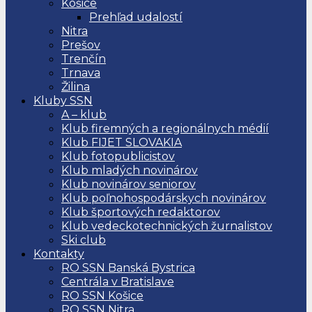
Košice
Prehľad udalostí
Nitra
Prešov
Trenčín
Trnava
Žilina
Kluby SSN
A – klub
Klub firemných a regionálnych médií
Klub FIJET SLOVAKIA
Klub fotopublicistov
Klub mladých novinárov
Klub novinárov seniorov
Klub poľnohospodárskych novinárov
Klub športových redaktorov
Klub vedeckotechnických žurnalistov
Ski club
Kontakty
RO SSN Banská Bystrica
Centrála v Bratislave
RO SSN Košice
RO SSN Nitra