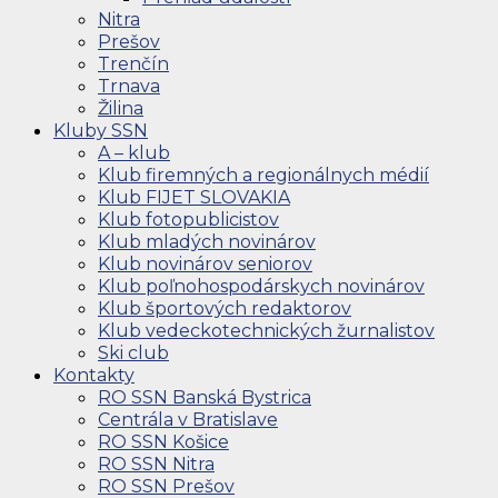
Nitra
Prešov
Trenčín
Trnava
Žilina
Kluby SSN
A – klub
Klub firemných a regionálnych médií
Klub FIJET SLOVAKIA
Klub fotopublicistov
Klub mladých novinárov
Klub novinárov seniorov
Klub poľnohospodárskych novinárov
Klub športových redaktorov
Klub vedeckotechnických žurnalistov
Ski club
Kontakty
RO SSN Banská Bystrica
Centrála v Bratislave
RO SSN Košice
RO SSN Nitra
RO SSN Prešov