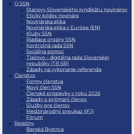
O SSN
Stanovy Slovenského syndikátu novinárov
Etický kódex novinára
Novinárska etika
Novinárska etika v Európe (EN)
Kluby SSN
Riadiace orgány SSN
Kontrolná rada SSN
Sociálna pomoc
Tlačovo – digitálna rada Slovenskej
republiky (TR SR)
Zásady na vykonanie referenda
Členstvo
Formy členstva
Nový člen SSN
Členské príspevky v roku 2026
Zásady o prijímaní členov
Služby pre členov
Medzinárodný preukaz (IFJ)
Fórum
Regióny
Banská Bystrica