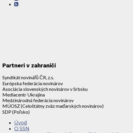
Partneri v zahraničí
Syndikát novinářů ČR, z.s.
Európska federácia novinárov
Asociácia slovenských novinárov v Srbsku
Mediacentr Ukrajina
Medzinárodná federácia novinárov
MÚOSZ (Celoštátny zväz maďarských novinárov)
SDP (Poľsko)
Úvod
O SSN