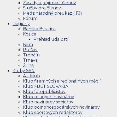
Zásady o prijímaní členov
Služby pre členov
Medzinárodný preukaz (IFJ)
Fórum
Regióny
Banská Bystrica
Košice
Prehľad udalostí
Nitra
Prešov
Trenčín
Trnava
Žilina
Kluby SSN
A – klub
Klub firemných a regionálnych médií
Klub FIJET SLOVAKIA
Klub fotopublicistov
Klub mladých novinárov
Klub novinárov seniorov
Klub poľnohospodárskych novinárov
Klub športových redaktorov