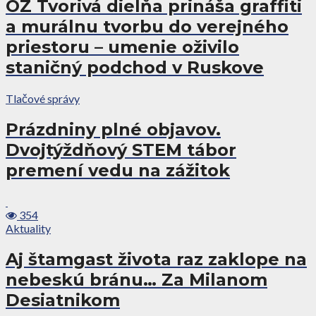
OZ Tvorivá dielňa prináša graffiti
a murálnu tvorbu do verejného
priestoru – umenie oživilo
staničný podchod v Ruskove
Tlačové správy
Prázdniny plné objavov.
Dvojtýždňový STEM tábor
premení vedu na zážitok
354
Aktuality
Aj štamgast života raz zaklope na
nebeskú bránu… Za Milanom
Desiatnikom