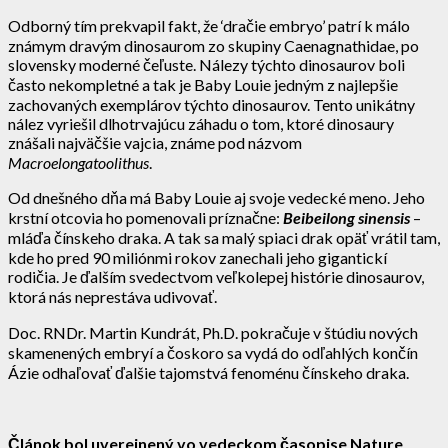
Odborný tím prekvapil fakt, že ‘dračie embryo’ patrí k málo
známym dravým dinosaurom zo skupiny Caenagnathidae, po
slovensky moderné čeľuste. Nálezy týchto dinosaurov boli
často nekompletné a tak je Baby Louie jedným z najlepšie
zachovaných exemplárov týchto dinosaurov. Tento unikátny
nález vyriešil dlhotrvajúcu záhadu o tom, ktoré dinosaury
znášali najväčšie vajcia, známe pod názvom
Macroelongatoolithus
.
Od dnešného dňa má Baby Louie aj svoje vedecké meno. Jeho
krstní otcovia ho pomenovali príznačne:
Beibeilong sinensis
–
mláďa čínskeho draka. A tak sa malý spiaci drak opäť vrátil tam,
kde ho pred 90 miliónmi rokov zanechali jeho gigantickí
rodičia. Je ďalším svedectvom veľkolepej histórie dinosaurov,
ktorá nás neprestáva udivovať.
Doc. RNDr. Martin Kundrát, Ph.D. pokračuje v štúdiu nových
skamenených embryí a čoskoro sa vydá do odľahlých končín
Ázie odhaľovať ďalšie tajomstvá fenoménu čínskeho draka.
Článok bol uverejnený vo vedeckom časopise Nature