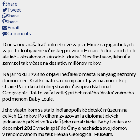
Share
Tweet
Share
Share
Email
Comments
Dinosaury znášali až polmetrové vajcia. Hniezda gigantických
vajec boli objavené v čínskej provincii Henan. Jedno z nich bolo
ale iné – obsahovalo zárodok „draka“. Nestihol sa vyliahnuť a
zamrzol tak v čase na desiatky miliónov rokov.
Na jar roku 1993 ho objavil neďaleko mesta Nanyang neznámy
domorodec. Krátko nato sa exemplár objavil na americkej
strane Pacifiku a titulnej stránke časopisu National
Geographic. Takto začal veľký príbeh malého ‘draka’ známeho
pod menom Baby Louie.
Jeho vlastníkom sa stalo Indianopoliské detské múzeum na
celých 12 rokov. Po dlhom zvažovaní a diplomatických
jednaniach prišiel veľký deň jeho repatriácie. Baby Louie sa v
decembri 2013 vracia späť do Číny a nachádza svoj domov
v renomovanom múzeu: Henan Geological Museum.