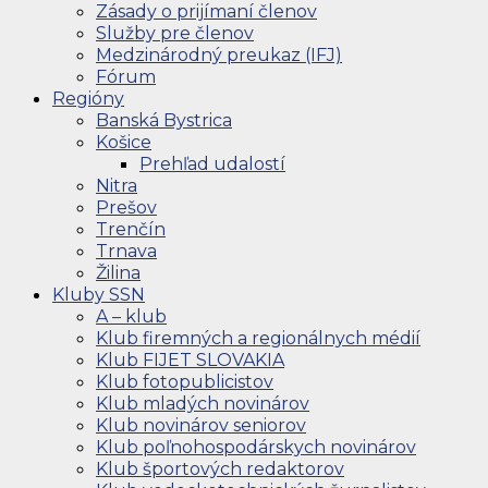
Zásady o prijímaní členov
Služby pre členov
Medzinárodný preukaz (IFJ)
Fórum
Regióny
Banská Bystrica
Košice
Prehľad udalostí
Nitra
Prešov
Trenčín
Trnava
Žilina
Kluby SSN
A – klub
Klub firemných a regionálnych médií
Klub FIJET SLOVAKIA
Klub fotopublicistov
Klub mladých novinárov
Klub novinárov seniorov
Klub poľnohospodárskych novinárov
Klub športových redaktorov