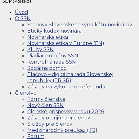
SDP (Poľsko)
Úvod
O SSN
Stanovy Slovenského syndikátu novinárov
Etický kódex novinára
Novinárska etika
Novinárska etika v Európe (EN)
Kluby SSN
Riadiace orgány SSN
Kontrolná rada SSN
Sociálna pomoc
Tlačovo – digitálna rada Slovenskej
republiky (TR SR)
Zásady na vykonanie referenda
Členstvo
Formy členstva
Nový člen SSN
Členské príspevky v roku 2026
Zásady o prijímaní členov
Služby pre členov
Medzinárodný preukaz (IFJ)
Fórum