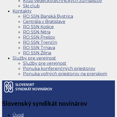
Klub vedeckotechnických žurnalistov
Ski club
Kontakty
RO SSN Banská Bystrica
Centrála v Bratislave
RO SSN Košice
RO SSN Nitra
RO SSN Prešov
RO SSN Trenčín
RO SSN Trnava
RO SSN Žilina
Služby pre verejnosť
Služby pre verejnosť
Ponuka konferenčných priestorov
Ponuka voľných priestorov na prenájom
Slovenský syndikát novinárov
Úvod