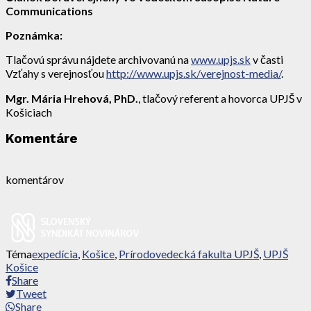
Communications
Poznámka:
Tlačovú správu nájdete archivovanú na
www.upjs.sk
v časti
Vzťahy s verejnosťou
http://www.upjs.sk/verejnost-media/
.
Mgr. Mária Hrehová, PhD.
, tlačový referent a hovorca UPJŠ v
Košiciach
Komentáre
komentárov
Téma
expedícia
,
Košice
,
Prírodovedecká fakulta UPJŠ
,
UPJŠ
Košice
Share
Tweet
Share