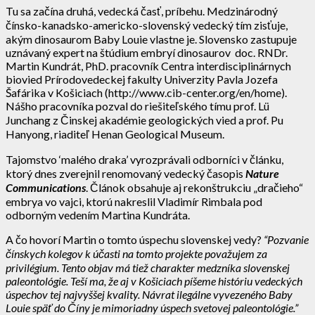
Tu sa začína druhá, vedecká časť, príbehu. Medzinárodný
čínsko-kanadsko-americko-slovenský vedecký tím zisťuje,
akým dinosaurom Baby Louie vlastne je. Slovensko zastupuje
uznávaný expert na štúdium embryí dinosaurov doc. RNDr.
Martin Kundrát, PhD. pracovník Centra interdisciplinárnych
biovied Prírodovedeckej fakulty Univerzity Pavla Jozefa
Šafárika v Košiciach (http://www.cib-center.org/en/home).
Nášho pracovníka pozval do riešiteľského tímu prof. Lü
Junchang z Činskej akadémie geologických vied a prof. Pu
Hanyong, riaditeľ Henan Geological Museum.
Tajomstvo ‘malého draka’ vyrozprávali odborníci v článku,
ktorý dnes zverejnil renomovaný vedecký časopis
Nature
Communications
. Článok obsahuje aj rekonštrukciu „dračieho“
embrya vo vajci, ktorú nakreslil Vladimír Rimbala pod
odborným vedením Martina Kundráta.
A čo hovorí Martin o tomto úspechu slovenskej vedy?
“Pozvanie
čínskych kolegov k účasti na tomto projekte považujem za
privilégium. Tento objav má tiež charakter medzníka slovenskej
paleontológie. Teší ma, že aj v Košiciach píšeme históriu vedeckých
úspechov tej najvyššej kvality. Návrat ilegálne vyvezeného Baby
Louie späť do Číny je mimoriadny úspech svetovej paleontológie.”