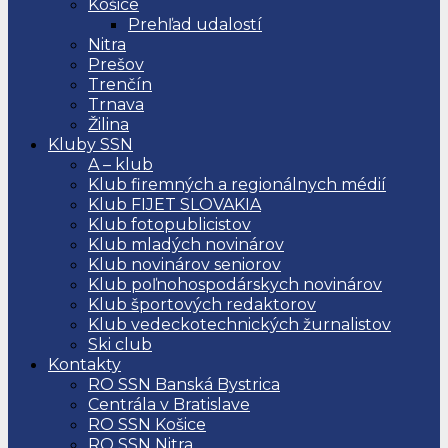
Košice
Prehľad udalostí
Nitra
Prešov
Trenčín
Trnava
Žilina
Kluby SSN
A – klub
Klub firemných a regionálnych médií
Klub FIJET SLOVAKIA
Klub fotopublicistov
Klub mladých novinárov
Klub novinárov seniorov
Klub poľnohospodárskych novinárov
Klub športových redaktorov
Klub vedeckotechnických žurnalistov
Ski club
Kontakty
RO SSN Banská Bystrica
Centrála v Bratislave
RO SSN Košice
RO SSN Nitra