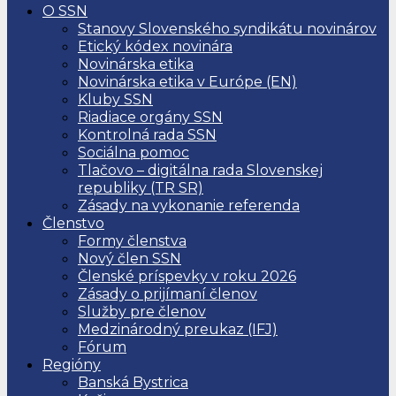
O SSN
Stanovy Slovenského syndikátu novinárov
Etický kódex novinára
Novinárska etika
Novinárska etika v Európe (EN)
Kluby SSN
Riadiace orgány SSN
Kontrolná rada SSN
Sociálna pomoc
Tlačovo – digitálna rada Slovenskej
republiky (TR SR)
Zásady na vykonanie referenda
Členstvo
Formy členstva
Nový člen SSN
Členské príspevky v roku 2026
Zásady o prijímaní členov
Služby pre členov
Medzinárodný preukaz (IFJ)
Fórum
Regióny
Banská Bystrica