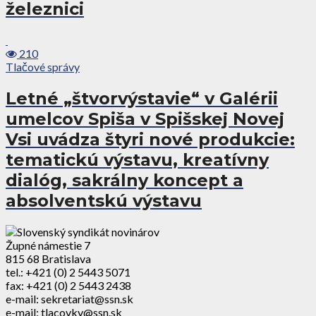
železnici
210
Tlačové správy
Letné „štvorvýstavie“ v Galérii
umelcov Spiša v Spišskej Novej
Vsi uvádza štyri nové produkcie:
tematickú výstavu, kreatívny
dialóg, sakrálny koncept a
absolventskú výstavu
Župné námestie 7
815 68 Bratislava
tel.: +421 (0) 2 5443 5071
fax: +421 (0) 2 5443 2438
e-mail: sekretariat@ssn.sk
e-mail: tlacovky@ssn.sk