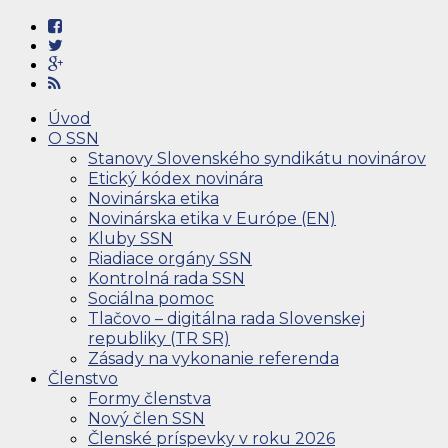
Úvod
O SSN
Stanovy Slovenského syndikátu novinárov
Etický kódex novinára
Novinárska etika
Novinárska etika v Európe (EN)
Kluby SSN
Riadiace orgány SSN
Kontrolná rada SSN
Sociálna pomoc
Tlačovo – digitálna rada Slovenskej
republiky (TR SR)
Zásady na vykonanie referenda
Členstvo
Formy členstva
Nový člen SSN
Členské príspevky v roku 2026