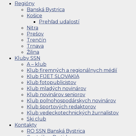
Regióny
Banská Bystrica
Košice
Prehľad udalostí
Nitra
Prešov
Trenčín
Trnava
Žilina
Kluby SSN
A – klub
Klub firemných a regionálnych médií
Klub FIJET SLOVAKIA
Klub fotopublicistov
Klub mladých novinárov
Klub novinárov seniorov
Klub poľnohospodárskych novinárov
Klub športových redaktorov
Klub vedeckotechnických žurnalistov
Ski club
Kontakty
RO SSN Banská Bystrica