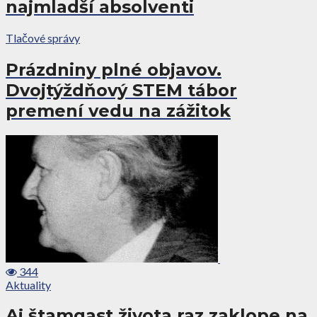
najmladší absolventi
Tlačové správy
Prázdniny plné objavov.
Dvojtýždňový STEM tábor
premení vedu na zážitok
344
Aktuality
Aj štamgast života raz zaklope na