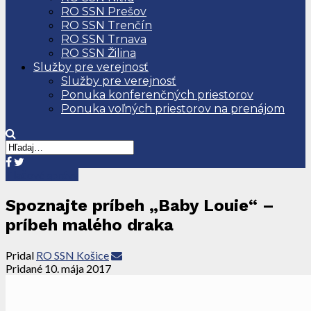
RO SSN Prešov
RO SSN Trenčín
RO SSN Trnava
RO SSN Žilina
Služby pre verejnosť
Služby pre verejnosť
Ponuka konferenčných priestorov
Ponuka voľných priestorov na prenájom
Tlačové správy
Spoznajte príbeh „Baby Louie“ –
príbeh malého draka
Pridal
RO SSN Košice
Pridané
10. mája 2017