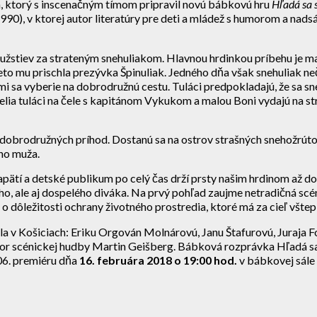
ka, ktorý s inscenačným tímom pripravil novú bábkovú hru
Hľadá sa 
990), v ktorej autor literatúry pre deti a mládež s humorom a nads
užstiev za strateným snehuliakom. Hlavnou hrdinkou príbehu je malá
reto mu prischla prezývka Špinuliak. Jedného dňa však snehuliak 
i sa vyberie na dobrodružnú cestu. Tuláci predpokladajú, že sa sn
telia tuláci na čele s kapitánom Vykukom a malou Boni vydajú na 
obrodružných príhod. Dostanú sa na ostrov strašných snehožrútov, 
ho muža.
apätí a detské publikum po celý čas drží prsty našim hrdinom až 
ého, ale aj dospelého diváka. Na prvý pohľad zaujme netradičná s
 o dôležitosti ochrany životného prostredia, ktoré má za cieľ vštep
a v Košiciach: Eriku Orgován Molnárovú, Janu Štafurovú, Juraja 
tor scénickej hudby Martin Geišberg. Bábková rozprávka Hľadá sa 
06. premiéru dňa
16. februára 2018 o 19:00 hod.
v bábkovej sále 