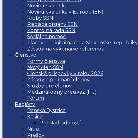
Novinárska etika
Novinárska etika v Európe (EN)
Kluby SSN
Riadiace orgány SSN
Kontrolná rada SSN
Sociálna pomoc
Tlačovo – digitálna rada Slovenskej republiky
Zásady na vykonanie referenda
Členstvo
Formy členstva
Nový člen SSN
Členské príspevky v roku 2026
Zásady o prijímaní členov
Služby pre členov
Medzinárodný preukaz (IFJ)
Fórum
Regióny
Banská Bystrica
Košice
Prehľad udalostí
Nitra
Prešov