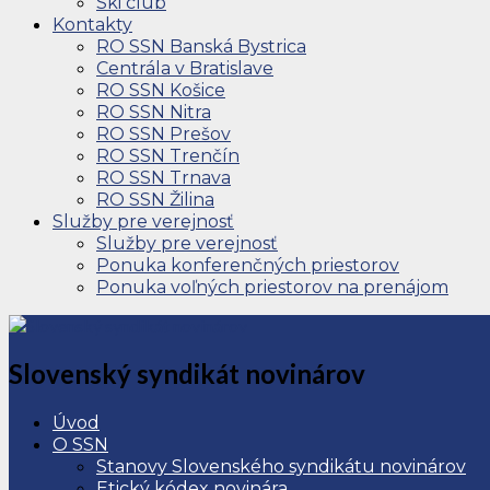
Ski club
Kontakty
RO SSN Banská Bystrica
Centrála v Bratislave
RO SSN Košice
RO SSN Nitra
RO SSN Prešov
RO SSN Trenčín
RO SSN Trnava
RO SSN Žilina
Služby pre verejnosť
Služby pre verejnosť
Ponuka konferenčných priestorov
Ponuka voľných priestorov na prenájom
Slovenský syndikát novinárov
Úvod
O SSN
Stanovy Slovenského syndikátu novinárov
Etický kódex novinára