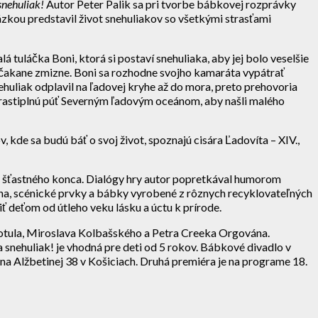
snehuliak!
Autor Peter Palik sa pri tvorbe bábkovej rozprávky
ázkou predstavil život snehuliakov so všetkými strasťami
 tuláčka Boni, ktorá si postaví snehuliaka, aby jej bolo veselšie
nečakane zmizne. Boni sa rozhodne svojho kamaráta vypátrať
ehuliak odplavil na ľadovej kryhe až do mora, preto prehovoria
strastiplnú púť Severným ľadovým oceánom, aby našli malého
kde sa budú báť o svoj život, spoznajú cisára Ľadovíta – XIV.,
do šťastného konca. Dialógy hry autor popretkával humorom
céna, scénické prvky a bábky vyrobené z rôznych recyklovateľných
iť deťom od útleho veku lásku a úctu k prírode.
Fotula, Miroslava Kolbašského a Petra Creeka Orgována.
snehuliak! je vhodná pre deti od 5 rokov. Bábkové divadlo v
na Alžbetinej 38 v Košiciach. Druhá premiéra je na programe 18.