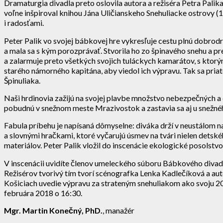
Dramaturgia divadla preto oslovila autora a režiséra Petra Pali
voľne inšpiroval knihou Jána Uličianskeho Snehuliacke ostrovy (1
i radosťami.
Peter Palik vo svojej bábkovej hre vykresľuje cestu plnú dobrodr
a mala sa s kým porozprávať. Stvorila ho zo špinavého snehu a p
a zalarmuje preto všetkých svojich tuláckych kamarátov, s ktorým
starého námorného kapitána, aby viedol ich výpravu. Tak sa pria
Špinuliaka.
Naši hrdinovia zažijú na svojej plavbe množstvo nebezpečných a d
pobudnú v snežnom meste Mrazivostok a zastavia sa aj u snežné
Fabula príbehu je napísaná dômyselne: diváka drží v neustálom n
a slovnými hračkami, ktoré vyčarujú úsmev na tvári nielen detsk
materiálov. Peter Palik vložil do inscenácie ekologické posolstvo
V inscenácii uvidíte členov umeleckého súboru Bábkového divadl
Režisérov tvorivý tím tvorí scénografka Lenka Kadlečíková a au
Košiciach uvedie výpravu za strateným snehuliakom ako svoju 2
februára 2018 o 16:30.
Mgr. Martin Konečný, PhD.
, manažér