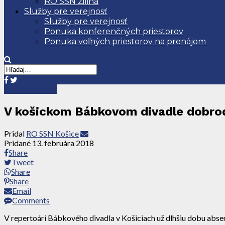
RO SSN Žilina
Služby pre verejnosť
Služby pre verejnosť
Ponuka konferenčných priestorov
Ponuka voľných priestorov na prenájom
Tlačové správy
V košickom Bábkovom divadle dobrod
Pridal
RO SSN Košice
Pridané
13. februára 2018
Share
Tweet
Share
Share
Email
Comments
V repertoári Bábkového divadla v Košiciach už dlhšiu dobu absent