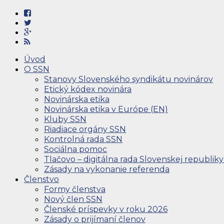
Úvod
O SSN
Stanovy Slovenského syndikátu novinárov
Etický kódex novinára
Novinárska etika
Novinárska etika v Európe (EN)
Kluby SSN
Riadiace orgány SSN
Kontrolná rada SSN
Sociálna pomoc
Tlačovo – digitálna rada Slovenskej republiky
Zásady na vykonanie referenda
Členstvo
Formy členstva
Nový člen SSN
Členské príspevky v roku 2026
Zásady o prijímaní členov