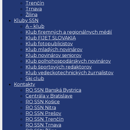
Trenčín
Trnava
Žilina
Kluby SSN
A – klub
Klub firemných a regionálnych médií
Klub FIJET SLOVAKIA
Klub fotopublicistov
Klub mladých novinárov
Klub novinárov seniorov
Klub poľnohospodárskych novinárov
Klub športových redaktorov
Klub vedeckotechnických žurnalistov
Ski club
Kontakty
RO SSN Banská Bystrica
Centrála v Bratislave
RO SSN Košice
RO SSN Nitra
RO SSN Prešov
RO SSN Trenčín
RO SSN Trnava