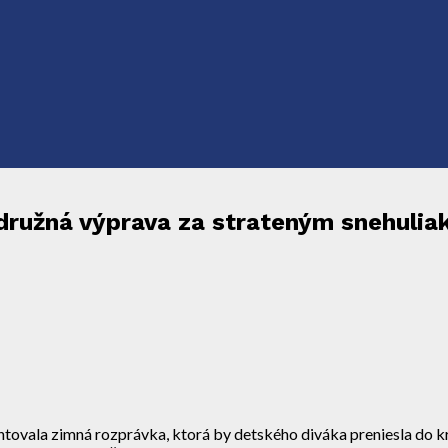
ružná výprava za strateným snehuli
ovala zimná rozprávka, ktorá by detského diváka preniesla do kraji