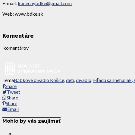
E-mail:
konecnybdke@gmail.com
Web: www.bdke.sk
Komentáre
komentárov
Téma
Bábkové divadlo Košice
,
deti
,
divadlo
,
Hľadá sa snehuliak
,
Share
Tweet
Share
Share
Email
Mohlo by vás zaujímať