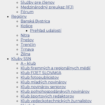
Služby pre členov
Medzinárodný preukaz (IFJ)
Fórum
Regióny
Banská Bystrica
Košice
Prehľad udalostí
Nitra
Prešov
Trenčín
Trnava
Žilina
Kluby SSN
A – klub
Klub firemných a regionálnych médií
Klub FIJET SLOVAKIA
Klub fotopublicistov
Klub mladých novinárov
Klub novinárov seniorov
Klub poľnohospodárskych novinárov
Klub športových redaktorov
Klub vedeckotechnických žurnalistov