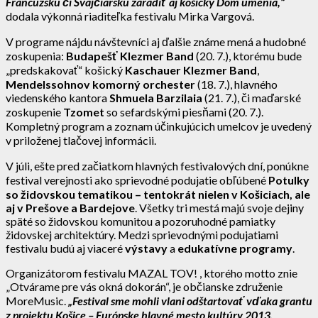
Francúzsku či Švajčiarsku zaradiť aj košický Dom umenia,“
dodala výkonná riaditeľka festivalu Mirka Vargová.
V programe nájdu návštevníci aj ďalšie známe mená a hudobné
zoskupenia:
Budapešť Klezmer Band
(20. 7.), ktorému bude
„predskakovať“ košický
Kaschauer Klezmer Band
,
Mendelssohnov komorný orchester
(18. 7.), hlavného
viedenského kantora
Shmuela Barzilaia
(21. 7.), či maďarské
zoskupenie
Tzomet
so sefardskými piesňami (20. 7.).
Kompletný program a zoznam účinkujúcich umelcov je uvedený
v priloženej tlačovej informácii.
V júli, ešte pred začiatkom hlavných festivalových dní, ponúkne
festival verejnosti ako sprievodné podujatie obľúbené
Potulky
so židovskou tematikou – tentokrát nielen v Košiciach, ale
aj v Prešove a Bardejove
. Všetky tri mestá majú svoje dejiny
späté so židovskou komunitou a pozoruhodné pamiatky
židovskej architektúry. Medzi sprievodnými podujatiami
festivalu budú aj viaceré
výstavy
a
edukatívne programy
.
Organizátorom festivalu MAZAL TOV! , ktorého motto znie
„Otvárame pre vás okná dokorán“, je občianske združenie
MoreMusic.
„Festival sme mohli vlani odštartovať vďaka grantu
z projektu Košice – Európske hlavné mesto kultúry 2013.