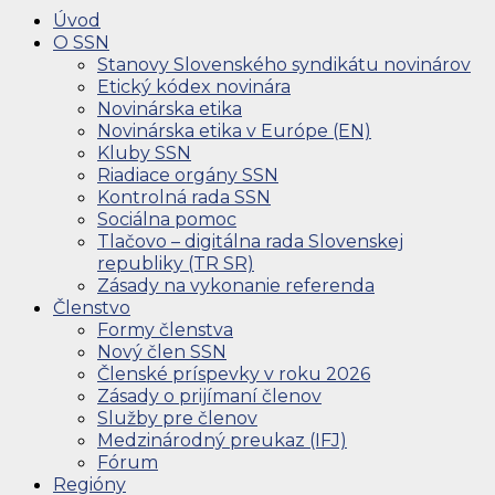
Úvod
O SSN
Stanovy Slovenského syndikátu novinárov
Etický kódex novinára
Novinárska etika
Novinárska etika v Európe (EN)
Kluby SSN
Riadiace orgány SSN
Kontrolná rada SSN
Sociálna pomoc
Tlačovo – digitálna rada Slovenskej
republiky (TR SR)
Zásady na vykonanie referenda
Členstvo
Formy členstva
Nový člen SSN
Členské príspevky v roku 2026
Zásady o prijímaní členov
Služby pre členov
Medzinárodný preukaz (IFJ)
Fórum
Regióny