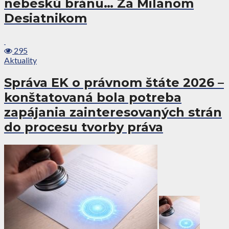
nebeskú bránu… Za Milanom
Desiatnikom
295
Aktuality
Správa EK o právnom štáte 2026 –
konštatovaná bola potreba
zapájania zainteresovaných strán
do procesu tvorby práva