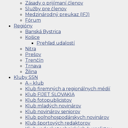
Zásady o prijímaní členov
Služby pre členov
Medzinárodný preukaz (IFJ)
Fórum
Regióny
Banská Bystrica
Košice
Prehľad udalostí
Nitra
Prešov
Trenčín
Trnava
Žilina
Kluby SSN
A – klub
Klub firemných a regionálnych médií
Klub FIJET SLOVAKIA
Klub fotopublicistov
Klub mladých novinárov
Klub novinárov seniorov
Klub poľnohospodárskych novinárov
Klub športových redaktorov