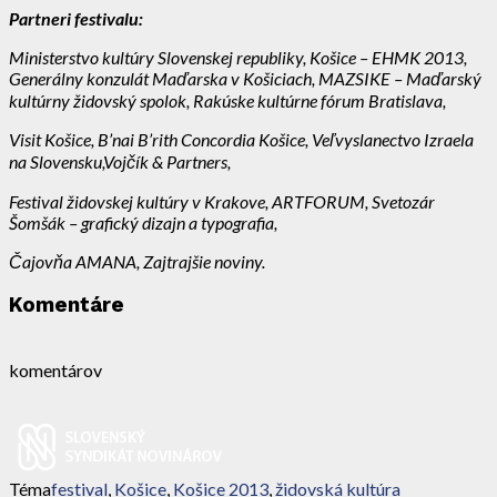
Partneri festivalu:
Ministerstvo kultúry Slovenskej republiky, Košice – EHMK 2013,
Generálny konzulát Maďarska v Košiciach, MAZSIKE – Maďarský
kultúrny židovský spolok, Rakúske kultúrne fórum Bratislava,
Visit Košice, B’nai B’rith Concordia Košice, Veľvyslanectvo Izraela
na Slovensku,Vojčík & Partners,
Festival židovskej kultúry v Krakove, ARTFORUM, Svetozár
Šomšák – grafický dizajn a typografia,
Čajovňa AMANA, Zajtrajšie noviny.
Komentáre
komentárov
Téma
festival
,
Košice
,
Košice 2013
,
židovská kultúra