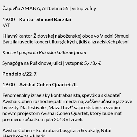
Čajovňa AMANA, Alžbetina 55 | vstup voľný
19:00
Kantor Shmuel Barzilai
/AT
Hlavný kantor Židovskej náboženskej obce vo Viedni Shmuel
Barzilai uvedie koncert liturgických, jidiš a izraelských piesní.
Koncert podporilo Rakúske kultúrne fórum
Synagóga na Puškinovej ulici | vstupné: 5,- /3,- €
Pondelok/22. 7.
19:00
Avishai Cohen Quartet
/IL
Fenomenálny izraelský kontrabasista, spevák a skladateľ
Avishai Cohen rozhodne patrí medzi najväčšie súčasné jazzové
hviezdy. Na festivale „Mazal tov!“ sa predstaví so svojím
novým projektom Avishai Cohen Quartet, ktorý bude mať
premiéru začiatkom júla 2013 v Izraeli.
Avishai Cohen – kontrabas/basgitara & vokály, Nitai
Hershkovits – klavír