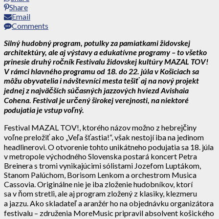
Share
Email
Comments
Silný hudobný program, potulky za pamiatkami židovskej
architektúry, ale aj výstavy a edukatívne programy – to všetko
prinesie druhý ročník Festivalu židovskej kultúry MAZAL TOV!
V rámci hlavného programu od 18. do 22. júla v Košiciach sa
môžu obyvatelia i návštevníci mesta tešiť aj na nový projekt
jednej z najväčších súčasných jazzových hviezd Avishaia
Cohena. Festival je určený širokej verejnosti, na niektoré
podujatia je vstup voľný.
Festival MAZAL TOV!, ktorého názov možno z hebrejčiny
voľne preložiť ako „Veľa šťastia!“, však nestojí iba na jedinom
headlinerovi. O otvorenie tohto unikátneho podujatia sa 18. júla
v metropole východného Slovenska postará koncert Petra
Breinera s tromi vynikajúcimi sólistami Jozefom Luptákom,
Stanom Palúchom, Borisom Lenkom a orchestrom Musica
Cassovia. Originálne nie je iba zloženie hudobníkov, ktorí
sa v ňom stretli, ale aj program zložený z klasiky, klezmeru
a jazzu. Ako skladateľ a aranžér ho na objednávku organizátora
festivalu – združenia MoreMusic pripravil absolvent košického