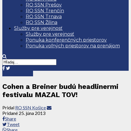
RO SSN Prešov
RO SSN Trenčín
RO SSN Trnava
RO SSN Žilina
Služby pre verejnosť
Služby pre verejnosť
Ponuka konferenčných priestorov
Ponuka voľných priestorov na prenájom
Tlačové správy
Cohen a Breiner budú headlinermi
festivalu MAZAL TOV!
Pridal
RO SSN Košice
Pridané
25. júna 2013
Share
Tweet
Share