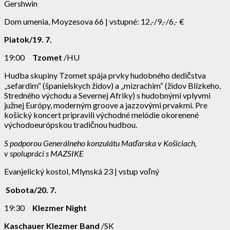
Gershwin
Dom umenia, Moyzesova 66 | vstupné: 12,-/9,-/6,- €
Piatok/19. 7.
19:00
Tzomet
/HU
Hudba skupiny Tzomet spája prvky hudobného dedičstva
„sefardim“ (španielskych židov) a „mizrachim“ (židov Blízkeho,
Stredného východu a Severnej Afriky) s hudobnými vplyvmi
južnej Európy, moderným groove a jazzovými prvakmi. Pre
košický koncert pripravili východné melódie okorenené
východoeurópskou tradičnou hudbou.
S podporou Generálneho konzulátu Maďarska v Košiciach,
v spolupráci s MAZSIKE
Evanjelický kostol, Mlynská 23 | vstup voľný
Sobota/20. 7.
19:30
Klezmer Night
Kaschauer Klezmer Band
/SK