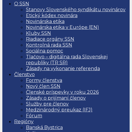
O SSN
Stanovy Slovenského syndikátu novinárov
Etický kódex novinára
Novinárska etika
Novinárska etika v Európe (EN)
Kluby SSN
Riadiace orgány SSN
Kontrolná rada SSN
Sociálna pomoc
Tlačovo – digitálna rada Slovenskej
republiky (TR SR)
Zásady na vykonanie referenda
Členstvo
Formy členstva
Nový člen SSN
Členské príspevky v roku 2026
Zásady o prijímaní členov
Služby pre členov
Medzinárodný preukaz (IFJ)
Fórum
Regióny
Banská Bystrica