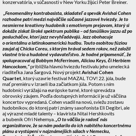
konzervatória, v súčasnosti v New Yorku žijúci Peter Breiner.
„Fenomenálny kontrabasista, skladateľ a spevák Avishai Cohen
rozhodne patrí medzi najväčšie súčasné jazzové hviezdy. Je to
nesmierne kreatívny hudobník s emotívnym prejavom, ktorý si
dokáže získat široké spektrum publika – od fanúšikov jazzu až po
poslucháčov, ktorí jazz nevyhľadávajú. Jazz obohacuje
o orientálnu a latinskoamerickú hudbu. Touto osobitou fúziou
zaujal aj Chicka Coreu, s ktorým hrával sedem rokov, než založil
vlastné trio a hudobné vydavateľstvo. Je hodné pripomenúť, že
spolupracoval aj Bobbym McFerrinom, Aliciou Keys, či Herbiem
Hancockom,“
priblížila hlavnú hviezdu festivalu jeho umelecká
riaditeľka Jana Šargová. Nový projekt
Avishai Cohen
Quartet
, ktorý uzavrie festival MAZAL TOV! 22. júla, bude
mať premiéru v Izraeli iba začiatkom júla. Potom s ním
hudobníci vyrážajú na európske turné, ktoré sprevádza
obrovský záujem. Podľa dostupných informácií je už väčšina
koncertov vypredaná. Cohen vsadil na novú, sviežu zostavu
hudobníkov, do ktorej patrí známy saxofonista Eli Degibri, ale
aj výrazné mladé talenty – klavirista Nitai Hershkovits
a bubeník Ofri Nehemya.
„O to väčšia je radosť nás
organizátorov, že sa nám podarilo do ich nabitého koncertnému
plánu a vystúpení v najznámejších sálach v Nemecku,