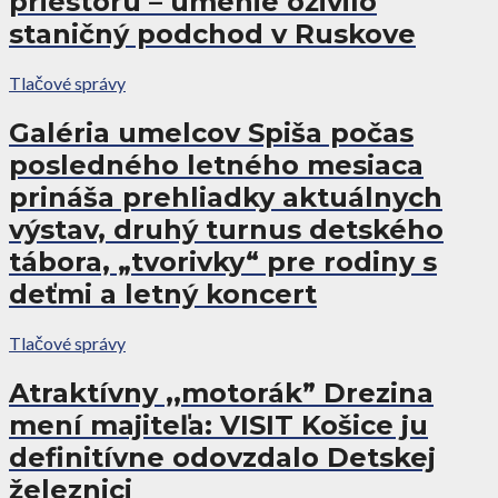
priestoru – umenie oživilo
staničný podchod v Ruskove
Tlačové správy
Galéria umelcov Spiša počas
posledného letného mesiaca
prináša prehliadky aktuálnych
výstav, druhý turnus detského
tábora, „tvorivky“ pre rodiny s
deťmi a letný koncert
Tlačové správy
Atraktívny ,,motorák” Drezina
mení majiteľa: VISIT Košice ju
definitívne odovzdalo Detskej
železnici