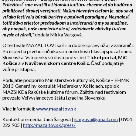
Príležitosť sme využili a židovskú kultúru chceme aj do budúcna
približovať širokej verejnosti. Našim hlavným cieľom je, aby sa aj
vďaka festivalu búrali bariéry a posúvali paradigmy. Neznalosť
totiž dáva priestor predsudkom a intolerancii a my sa snažíme,
aby naopak, naše umelecké ale aj vzdelávacie aktivity ľuďom
mysle otvárali,“
dodala Mirka Vargová.
O festivale MAZAL TOV! sa šíria dobré správy už aj v zahraničí.
Po úspechu prvého ročníka sa mnoho hostí hlási aj spoza hraníc
Slovenska. Vstupenky sú dostupné v sieti
Ticketportal, MiC
Košice
a v
Návštevníckom centre Košíc
. Časť podujatí je
voľne prístupná.
Podujatie podporilo Ministerstvo kultúry SR, Košice – EHMK
2013, Generálny konzulát Maďarska v Košiciach, spolok
MAZSIKE a Rakúske kultúrne fórum. Záštitu nad festivalom
prevzalo Veľvyslanectvo štátu Izrael na Slovensku.
Viac informácií:
www.mazaltov.sk
Kontakt pre médiá: Jana Šargová |
jsargova@gmail.com
| 0904
222 905 |
http://mazaltov.sk/press/