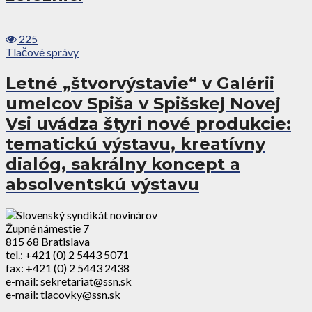
225
Tlačové správy
Letné „štvorvýstavie“ v Galérii
umelcov Spiša v Spišskej Novej
Vsi uvádza štyri nové produkcie:
tematickú výstavu, kreatívny
dialóg, sakrálny koncept a
absolventskú výstavu
Župné námestie 7
815 68 Bratislava
tel.: +421 (0) 2 5443 5071
fax: +421 (0) 2 5443 2438
e-mail: sekretariat@ssn.sk
e-mail: tlacovky@ssn.sk