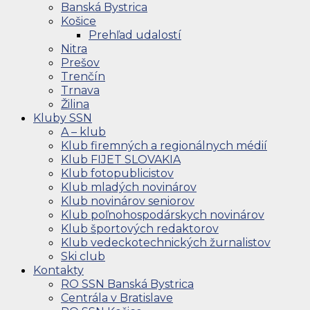
Banská Bystrica
Košice
Prehľad udalostí
Nitra
Prešov
Trenčín
Trnava
Žilina
Kluby SSN
A – klub
Klub firemných a regionálnych médií
Klub FIJET SLOVAKIA
Klub fotopublicistov
Klub mladých novinárov
Klub novinárov seniorov
Klub poľnohospodárskych novinárov
Klub športových redaktorov
Klub vedeckotechnických žurnalistov
Ski club
Kontakty
RO SSN Banská Bystrica
Centrála v Bratislave