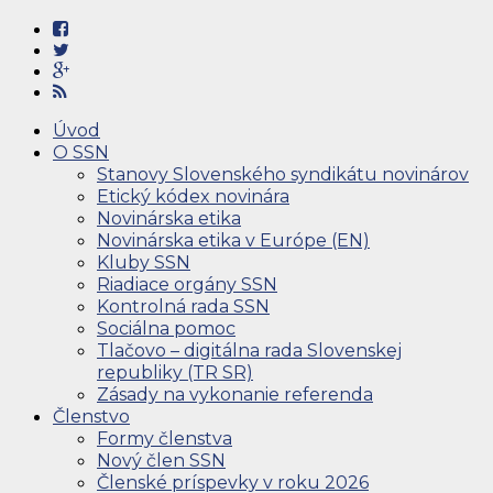
Úvod
O SSN
Stanovy Slovenského syndikátu novinárov
Etický kódex novinára
Novinárska etika
Novinárska etika v Európe (EN)
Kluby SSN
Riadiace orgány SSN
Kontrolná rada SSN
Sociálna pomoc
Tlačovo – digitálna rada Slovenskej
republiky (TR SR)
Zásady na vykonanie referenda
Členstvo
Formy členstva
Nový člen SSN
Členské príspevky v roku 2026