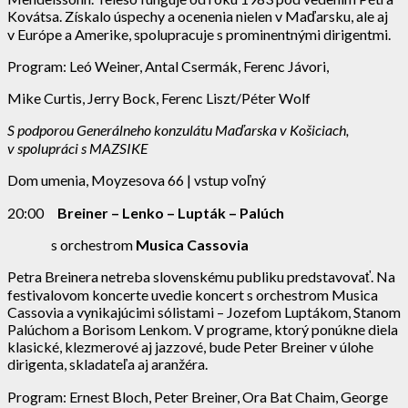
Kovátsa. Získalo úspechy a ocenenia nielen v Maďarsku, ale aj
v Európe a Amerike, spolupracuje s prominentnými dirigentmi.
Program: Leó Weiner, Antal Csermák, Ferenc Jávori,
Mike Curtis, Jerry Bock, Ferenc Liszt/Péter Wolf
S podporou Generálneho konzulátu Maďarska v Košiciach,
v spolupráci s MAZSIKE
Dom umenia, Moyzesova 66 | vstup voľný
20:00
Breiner – Lenko – Lupták – Palúch
s orchestrom
Musica Cassovia
Petra Breinera netreba slovenskému publiku predstavovať. Na
festivalovom koncerte uvedie koncert s orchestrom Musica
Cassovia a vynikajúcimi sólistami – Jozefom Luptákom, Stanom
Palúchom a Borisom Lenkom. V programe, ktorý ponúkne diela
klasické, klezmerové aj jazzové, bude Peter Breiner v úlohe
dirigenta, skladateľa aj aranžéra.
Program: Ernest Bloch, Peter Breiner, Ora Bat Chaim, George