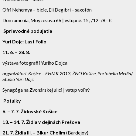
Ofri Nehemya – bicie, Eli Degibri – saxofón
Dom umenia, Moyzesova 66 | vstupné: 15,-/12,-/8,- €
Sprievodné podujatia
Yuri Dojc: Last Folio
11. 6. – 28. 8.
výstava fotografií Yuriho Dojca
organizátori: Košice – EHMK 2013, ŽNO Košice, Portobello Media/
Studio Yuri Dojc
Synagóga na Zvonárskej ulici | vstup voľný
Potulky
6. – 7. 7.
Židovské Košice
13. – 14. 7. Židia v dejinách Prešova
21. 7. Židia III. – Bikur Cholim
(Bardejov)