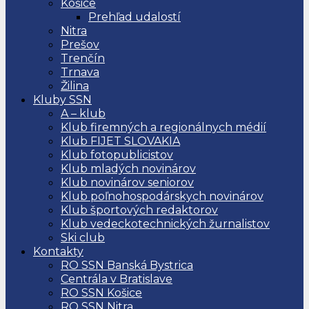
Košice
Prehľad udalostí
Nitra
Prešov
Trenčín
Trnava
Žilina
Kluby SSN
A – klub
Klub firemných a regionálnych médií
Klub FIJET SLOVAKIA
Klub fotopublicistov
Klub mladých novinárov
Klub novinárov seniorov
Klub poľnohospodárskych novinárov
Klub športových redaktorov
Klub vedeckotechnických žurnalistov
Ski club
Kontakty
RO SSN Banská Bystrica
Centrála v Bratislave
RO SSN Košice
RO SSN Nitra