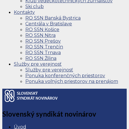
Klub vedeckotechnických žurnalistov
Ski club
Kontakty
RO SSN Banská Bystrica
Centrála v Bratislave
RO SSN Košice
RO SSN Nitra
RO SSN Prešov
RO SSN Trenčín
RO SSN Trnava
RO SSN Žilina
Služby pre verejnosť
Služby pre verejnosť
Ponuka konferenčných priestorov
Ponuka voľných priestorov na prenájom
Slovenský syndikát novinárov
Úvod