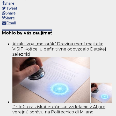
Share
Tweet
Share
Share
Email
Mohlo by vás zaujímať
Atraktívny ,,motorák” Drezina mení majiteľa:
VISIT Košice ju definitívne odovzdalo Detskej
železnici
Príležitosť získať európske vzdelanie v AI pre
verejnú správu na Politecnico di Milano