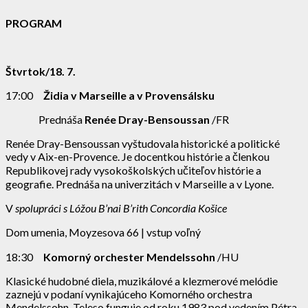
PROGRAM
Štvrtok/18. 7.
17:00
Židia v Marseille a v Provensálsku
Prednáša
Renée Dray-Bensoussan
/FR
Renée Dray-Bensoussan vyštudovala historické a politické
vedy v Aix-en-Provence. Je docentkou histórie a členkou
Republikovej rady vysokoškolských učiteľov histórie a
geografie. Prednáša na univerzitách v Marseille a v Lyone.
V
spolupráci s Lóžou B’nai B’rith Concordia Košice
Dom umenia, Moyzesova 66 | vstup voľný
18:30
Komorný orchester Mendelssohn
/HU
Klasické hudobné diela, muzikálové a klezmerové melódie
zaznejú v podaní vynikajúceho Komorného orchestra
Mendelssohn. Teleso funguje od roku 1983 pod vedením Pétra