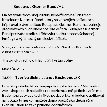
Budapest Klezmer Band
/HU
Na festivale židovskej kultúry nemôže chýbať klezmer!
Kaschauer Klezmer Band, ktorý sa vo svojich začiatkoch
inšpiroval práve hudbou Budapest Klezmer Band, nás zahreje
pred hlavným hudobným hosťom večera. Budapest Klezmer
Band pretvára tradičnú židovskú hudbu stredovýchodnej
Európy na výnimočný umelecký zážitok.
S podporou Generálneho konzulátu Maďarska v Košiciach,
v spolupráci s MAZSIKE
Historická radnica, Hlavná 59 | vstup voľný
Nedeľa/21. 7.
15:00
Tvorivá dielňa s Janou Bučkovou
/SK
Poznáte príbehy, ktoré mapujú židovskú históriu? Na tomto
workshope si ich niekoľko rozpovieme a náš príbeh zvečníme.
Budeme pracovať s technikou potlače, ktorú budeme aplikovať
na látku, a tú neskôr môžete doma použiť ako dekoračnú
tkaninu. Budú to také príbehy v odtlačkoch.