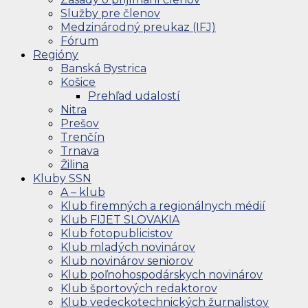
Služby pre členov
Medzinárodný preukaz (IFJ)
Fórum
Regióny
Banská Bystrica
Košice
Prehľad udalostí
Nitra
Prešov
Trenčín
Trnava
Žilina
Kluby SSN
A – klub
Klub firemných a regionálnych médií
Klub FIJET SLOVAKIA
Klub fotopublicistov
Klub mladých novinárov
Klub novinárov seniorov
Klub poľnohospodárskych novinárov
Klub športových redaktorov
Klub vedeckotechnických žurnalistov