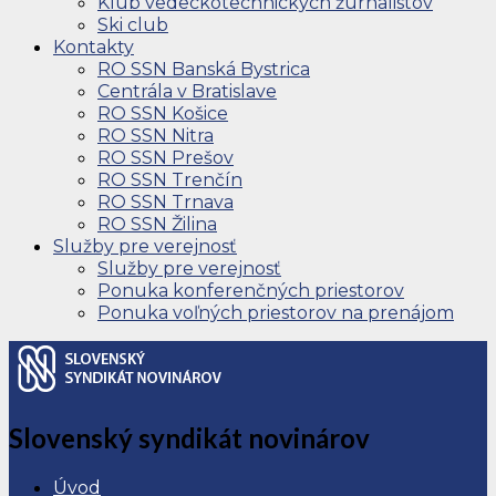
Klub vedeckotechnických žurnalistov
Ski club
Kontakty
RO SSN Banská Bystrica
Centrála v Bratislave
RO SSN Košice
RO SSN Nitra
RO SSN Prešov
RO SSN Trenčín
RO SSN Trnava
RO SSN Žilina
Služby pre verejnosť
Služby pre verejnosť
Ponuka konferenčných priestorov
Ponuka voľných priestorov na prenájom
Slovenský syndikát novinárov
Úvod