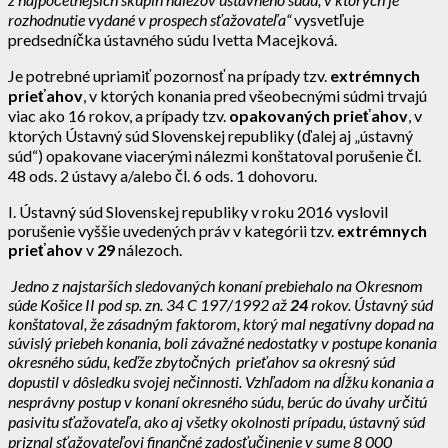
rozhodnutie vydané v prospech sťažovateľa“
vysvetľuje
predsedníčka ústavného súdu Ivetta Macejková.
Je potrebné upriamiť pozornosť na prípady tzv.
extrémnych
prieťahov
, v ktorých konania pred všeobecnými súdmi trvajú
viac ako 16 rokov, a prípady tzv.
opakovaných prieťahov
, v
ktorých Ústavný súd Slovenskej republiky (ďalej aj „ústavný
súd“) opakovane viacerými nálezmi konštatoval porušenie čl.
48 ods. 2 ústavy a/alebo čl. 6 ods. 1 dohovoru.
I. Ústavný súd Slovenskej republiky v roku 2016 vyslovil
porušenie vyššie uvedených práv v kategórii tzv.
extrémnych
prieťahov
v
29
nálezoch.
Jedno z najstarších sledovaných konaní prebiehalo na Okresnom
súde Košice II pod
sp. zn. 34 C 197/1992 až
24
rokov. Ústavný súd
konštatoval, že zásadným faktorom, ktorý mal negatívny dopad na
súvislý priebeh konania, boli závažné nedostatky v postupe konania
okresného súdu, keďže zbytočných prieťahov sa okresný súd
dopustil v dôsledku svojej nečinnosti.
Vzhľadom na dĺžku konania a
nesprávny postup v konaní okresného súdu, berúc do úvahy určitú
pasivitu sťažovateľa, ako aj všetky okolnosti prípadu, ústavný súd
priznal sťažovateľovi finančné zadosťučinenie v sume 8 000