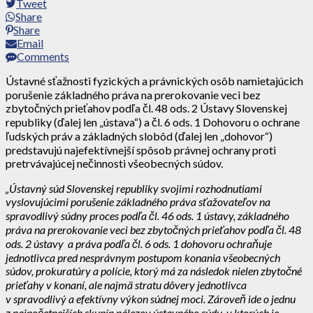
Tweet
Share
Share
Email
Comments
Ústavné sťažnosti fyzických a právnických osôb namietajúcich
porušenie základného práva na prerokovanie veci bez
zbytočných prieťahov podľa čl. 48 ods. 2 Ústavy Slovenskej
republiky (ďalej len „ústava“) a čl. 6 ods. 1 Dohovoru o ochrane
ľudských práv a základných slobôd (ďalej len „dohovor“)
predstavujú najefektívnejší spôsob právnej ochrany proti
pretrvávajúcej nečinnosti všeobecných súdov.
„Ústavný súd Slovenskej republiky svojimi rozhodnutiami
vyslovujúcimi porušenie základného práva sťažovateľov na
spravodlivý súdny proces podľa čl. 46 ods. 1 ústavy, základného
práva na prerokovanie veci bez zbytočných prieťahov podľa čl. 48
ods. 2 ústavy a práva podľa čl. 6 ods. 1 dohovoru ochraňuje
jednotlivca pred nesprávnym postupom konania všeobecných
súdov, prokuratúry a polície, ktorý má za následok nielen zbytočné
prieťahy v konaní, ale najmä stratu dôvery jednotlivca
v spravodlivý a efektívny výkon súdnej moci. Zároveň ide o jednu
z najpočetnejších skupín nálezov ústavného súdu, v ktorých je