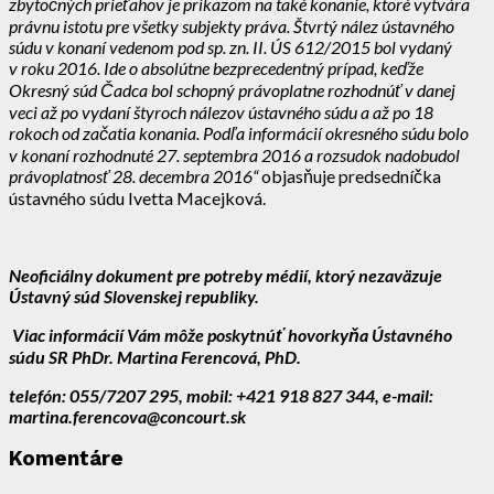
zbytočných prieťahov je príkazom na také konanie, ktoré vytvára
právnu istotu pre všetky subjekty práva.
Štvrtý nález ústavného
súdu v konaní vedenom pod sp. zn. II. ÚS 612/2015 bol vydaný
v roku 2016. Ide o absolútne bezprecedentný prípad, keďže
Okresný súd Čadca bol schopný právoplatne rozhodnúť v danej
veci až po vydaní štyroch nálezov ústavného súdu a až po 18
rokoch od začatia konania.
Podľa informácií okresného súdu bolo
v konaní rozhodnuté 27. septembra 2016 a rozsudok nadobudol
právoplatnosť 28. decembra 2016“
objasňuje predsedníčka
ústavného súdu Ivetta Macejková.
Neoficiálny dokument pre potreby médií, ktorý nezaväzuje
Ústavný súd Slovenskej republiky.
Viac informácií Vám môže poskytnúť
hovorkyňa Ústavného
súdu SR PhDr. Martina Ferencová, PhD.
telefón: 055/7207 295, mobil: +421 918 827 344, e-mail:
martina.ferencova@concourt.sk
Komentáre