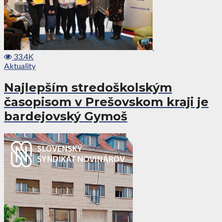
33.4K
Aktuality
Najlepším stredoškolským
časopisom v Prešovskom kraji je
bardejovský Gymoš