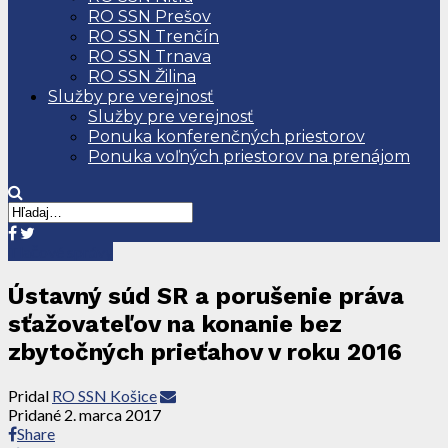
RO SSN Prešov
RO SSN Trenčín
RO SSN Trnava
RO SSN Žilina
Služby pre verejnosť
Služby pre verejnosť
Ponuka konferenčných priestorov
Ponuka voľných priestorov na prenájom
Tlačové správy
Ústavný súd SR a porušenie práva
sťažovateľov na konanie bez
zbytočných prieťahov v roku 2016
Pridal
RO SSN Košice
Pridané
2. marca 2017
Share