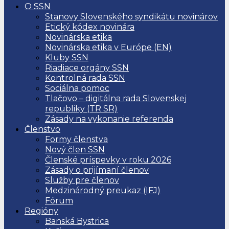
O SSN
Stanovy Slovenského syndikátu novinárov
Etický kódex novinára
Novinárska etika
Novinárska etika v Európe (EN)
Kluby SSN
Riadiace orgány SSN
Kontrolná rada SSN
Sociálna pomoc
Tlačovo – digitálna rada Slovenskej
republiky (TR SR)
Zásady na vykonanie referenda
Členstvo
Formy členstva
Nový člen SSN
Členské príspevky v roku 2026
Zásady o prijímaní členov
Služby pre členov
Medzinárodný preukaz (IFJ)
Fórum
Regióny
Banská Bystrica