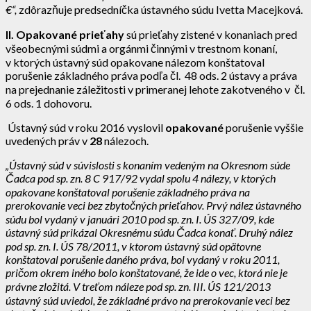
€“,
zdôrazňuje predsedníčka ústavného súdu Ivetta Macejková.
II. Opakované prieťahy
sú prieťahy zistené v konaniach pred
všeobecnými súdmi a orgánmi činnými v trestnom konaní,
v ktorých ústavný súd opakovane nálezom konštatoval
porušenie základného práva podľa čl. 48 ods. 2 ústavy a práva
na prejednanie záležitosti v primeranej lehote zakotveného v čl.
6 ods. 1 dohovoru.
Ústavný súd v roku 2016 vyslovil
opakované
porušenie vyššie
uvedených práv v
28
nálezoch.
„Ústavný súd v súvislosti s konaním vedeným na Okresnom súde
Čadca pod
sp. zn. 8 C 917/92 vydal spolu 4 nálezy, v ktorých
opakovane konštatoval porušenie základného práva na
prerokovanie veci bez zbytočných prieťahov.
Prvý nález ústavného
súdu bol vydaný v januári 2010
pod sp. zn. I. ÚS 327/09, kde
ústavný súd prikázal Okresnému súdu Čadca konať. Druhý nález
pod sp. zn. I. ÚS 78/2011, v ktorom ústavný súd opätovne
konštatoval porušenie daného práva, bol vydaný v roku
2011,
pričom
okrem iného bolo
konštatované, že ide o vec, ktorá nie je
právne zložitá. V treťom náleze pod sp. zn. III. ÚS 121/2013
ústavný súd uviedol, že základné právo na prerokovanie veci bez