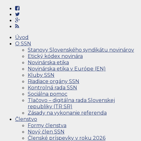
Úvod
O SSN
Stanovy Slovenského syndikátu novinárov
Etický kódex novinára
Novinárska etika
Novinárska etika v Európe (EN)
Kluby SSN
Riadiace orgány SSN
Kontrolná rada SSN
Sociálna pomoc
Tlačovo – digitálna rada Slovenskej
republiky (TR SR)
Zásady na vykonanie referenda
Členstvo
Formy členstva
Nový člen SSN
Členské príspevky v roku 2026