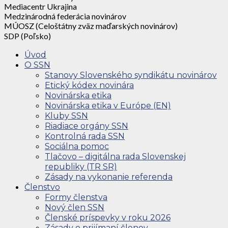
Mediacentr Ukrajina
Medzinárodná federácia novinárov
MÚOSZ (Celoštátny zväz maďarských novinárov)
SDP (Poľsko)
Úvod
O SSN
Stanovy Slovenského syndikátu novinárov
Etický kódex novinára
Novinárska etika
Novinárska etika v Európe (EN)
Kluby SSN
Riadiace orgány SSN
Kontrolná rada SSN
Sociálna pomoc
Tlačovo – digitálna rada Slovenskej
republiky (TR SR)
Zásady na vykonanie referenda
Členstvo
Formy členstva
Nový člen SSN
Členské príspevky v roku 2026
Zásady o prijímaní členov