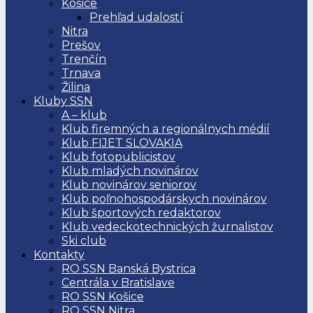
Košice
Prehľad udalostí
Nitra
Prešov
Trenčín
Trnava
Žilina
Kluby SSN
A – klub
Klub firemných a regionálnych médií
Klub FIJET SLOVAKIA
Klub fotopublicistov
Klub mladých novinárov
Klub novinárov seniorov
Klub poľnohospodárskych novinárov
Klub športových redaktorov
Klub vedeckotechnických žurnalistov
Ski club
Kontakty
RO SSN Banská Bystrica
Centrála v Bratislave
RO SSN Košice
RO SSN Nitra