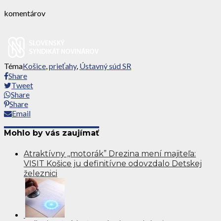
komentárov
Téma
Košice
,
prieťahy
,
Ústavný súd SR
Share
Tweet
Share
Share
Email
Mohlo by vás zaujímať
Atraktívny ,,motorák” Drezina mení majiteľa:
VISIT Košice ju definitívne odovzdalo Detskej
železnici