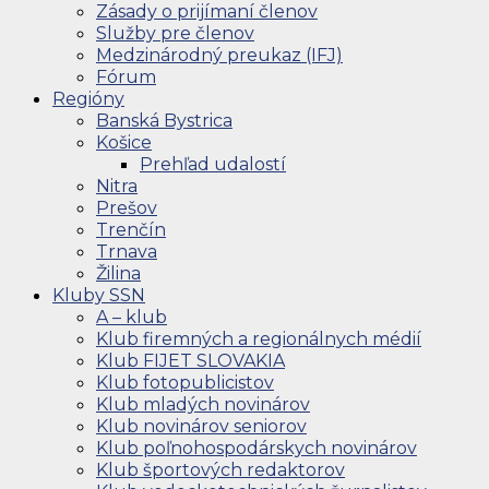
Zásady o prijímaní členov
Služby pre členov
Medzinárodný preukaz (IFJ)
Fórum
Regióny
Banská Bystrica
Košice
Prehľad udalostí
Nitra
Prešov
Trenčín
Trnava
Žilina
Kluby SSN
A – klub
Klub firemných a regionálnych médií
Klub FIJET SLOVAKIA
Klub fotopublicistov
Klub mladých novinárov
Klub novinárov seniorov
Klub poľnohospodárskych novinárov
Klub športových redaktorov