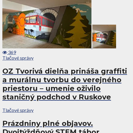
369
Tlačové správy
OZ Tvorivá dielňa prináša graffiti
a murálnu tvorbu do verejného
priestoru – umenie oživilo
staničný podchod v Ruskove
Tlačové správy
Prázdniny plné objavov.
Dvojtýždňový STEM tábor