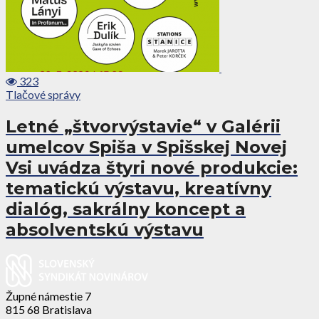
323
Tlačové správy
Letné „štvorvýstavie“ v Galérii
umelcov Spiša v Spišskej Novej
Vsi uvádza štyri nové produkcie:
tematickú výstavu, kreatívny
dialóg, sakrálny koncept a
absolventskú výstavu
Župné námestie 7
815 68 Bratislava