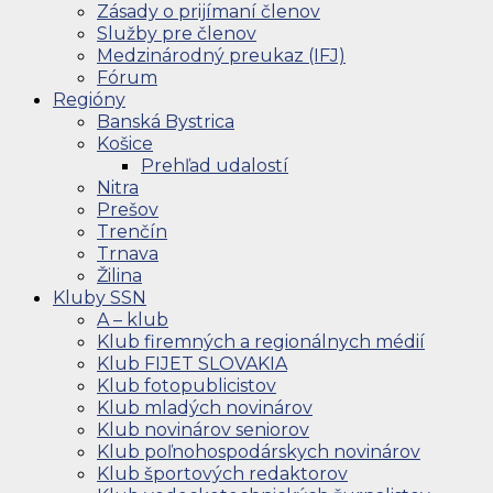
Zásady o prijímaní členov
Služby pre členov
Medzinárodný preukaz (IFJ)
Fórum
Regióny
Banská Bystrica
Košice
Prehľad udalostí
Nitra
Prešov
Trenčín
Trnava
Žilina
Kluby SSN
A – klub
Klub firemných a regionálnych médií
Klub FIJET SLOVAKIA
Klub fotopublicistov
Klub mladých novinárov
Klub novinárov seniorov
Klub poľnohospodárskych novinárov
Klub športových redaktorov