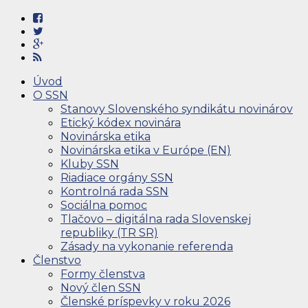
Úvod
O SSN
Stanovy Slovenského syndikátu novinárov
Etický kódex novinára
Novinárska etika
Novinárska etika v Európe (EN)
Kluby SSN
Riadiace orgány SSN
Kontrolná rada SSN
Sociálna pomoc
Tlačovo – digitálna rada Slovenskej
republiky (TR SR)
Zásady na vykonanie referenda
Členstvo
Formy členstva
Nový člen SSN
Členské príspevky v roku 2026