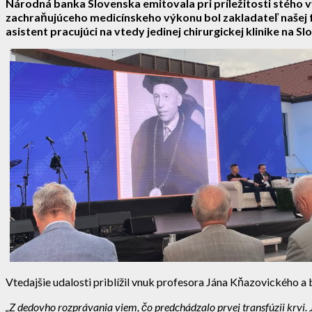
Národná banka Slovenska emitovala pri príležitosti stého 
zachraňujúceho medicínskeho výkonu bol zakladateľ našej fa
asistent pracujúci na vtedy jedinej chirurgickej klinike na
Vtedajšie udalosti priblížil vnuk profesora Jána Kňazovického a
„Z dedovho rozprávania viem, čo predchádzalo prvej transfúzii krvi. 