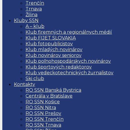
Trenčín
Trnava
Žilina
Kluby SSN
A – klub
Klub firemných a regionálnych médií
Klub FIJET SLOVAKIA
Klub fotopublicistov
Klub mladých novinárov
Klub novinárov seniorov
Klub poľnohospodárskych novinárov
Klub športových redaktorov
Klub vedeckotechnických žurnalistov
Ski club
Kontakty
RO SSN Banská Bystrica
Centrála v Bratislave
RO SSN Košice
RO SSN Nitra
RO SSN Prešov
RO SSN Trenčín
RO SSN Trnava