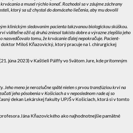
o krvácania a musel rýchlo konať. Rozhodol sa v záujme záchrany
teli, ktorý sa už chystal do domáceho liečenia, aby mu dovolil
orným klinickým sledovaním pacienta takzvanou biologickou skúškou.
i viditeľne ožil aj druhú zniesol takisto dobre a výrazne zlepšila jeho
tko nasvedčovalo tomu, že krvácanie ďalej nepokračuje. Pacient-
 doktor Miloš Kňazovický, ktorý pracuje na I. chirurgickej
21. júna 2023) v Kaštieli Pálffy vo Svätom Jure, kde prítomným
y. Jeho meno je nerozlučne späté nielen s prvou transfúziou krvi na
 začatí jeho pôsobenia v Košiciach a v neposlednom rade aj so
časný dekan Lekárskej fakulty UPJŠ v Košiciach, ktorá si v tomto
y profesora Jána Kňazovického ako najhodnotnejšie pamätné