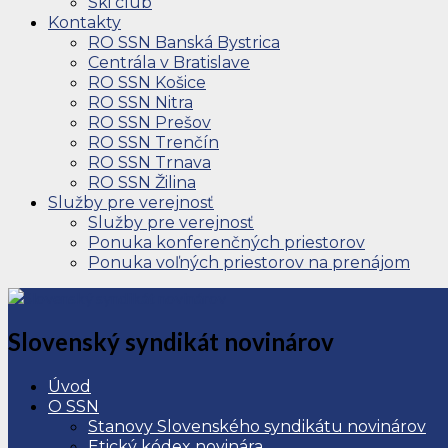
Ski club
Kontakty
RO SSN Banská Bystrica
Centrála v Bratislave
RO SSN Košice
RO SSN Nitra
RO SSN Prešov
RO SSN Trenčín
RO SSN Trnava
RO SSN Žilina
Služby pre verejnosť
Služby pre verejnosť
Ponuka konferenčných priestorov
Ponuka voľných priestorov na prenájom
Slovenský syndikát novinárov
Úvod
O SSN
Stanovy Slovenského syndikátu novinárov
Etický kódex novinára