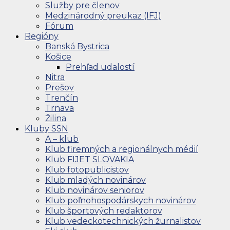
Služby pre členov
Medzinárodný preukaz (IFJ)
Fórum
Regióny
Banská Bystrica
Košice
Prehľad udalostí
Nitra
Prešov
Trenčín
Trnava
Žilina
Kluby SSN
A – klub
Klub firemných a regionálnych médií
Klub FIJET SLOVAKIA
Klub fotopublicistov
Klub mladých novinárov
Klub novinárov seniorov
Klub poľnohospodárskych novinárov
Klub športových redaktorov
Klub vedeckotechnických žurnalistov