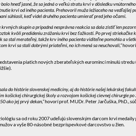
olo hneď jasné, že sa jedná o veľkú stratu krvi v dôsledku vnútornéh
tie krvi od iného pacienta. Prehovoril muža ležiaceho na vedľajšej pos
ní súhlasil, keď videl druhého pacienta umierať pred jeho očami.
e krvných skupín a prípadná nesprávna reakcia sa dala zistiť len poz
ztok kvôli predídeniu zrážaniu krvi bez ťažkostí. Po prvej striekačke krv
ak sa stal merateľný, takže krv iného pacienta viditeľne pomohla a vše
m krvi sa stali dobrými priateľmi, no ich mená sa neuchovali,“
hovorí
dstavenia piatich nových zberateľských euromincí minulú stredu (
žšie).
do histórie slovenskej medicíny, aj do histórie našej lekárskej fakult
m košickej chirurgickej školy a rozvojom košickej cievnej chirurgie po
50 ako jej prvý dekan,“
hovorí prof. MUDr. Peter Jarčuška, PhD., sú
ziológiu sa od roku 2007 udeľujú slovenským darcom krvi medail
mužov a vyše 80-násobné bezpríspevkové darcovstvo u žien.