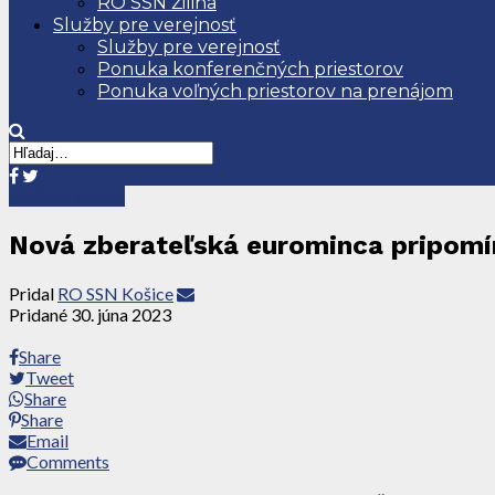
RO SSN Žilina
Služby pre verejnosť
Služby pre verejnosť
Ponuka konferenčných priestorov
Ponuka voľných priestorov na prenájom
Tlačové správy
Nová zberateľská eurominca pripomína
Pridal
RO SSN Košice
Pridané
30. júna 2023
Share
Tweet
Share
Share
Email
Comments