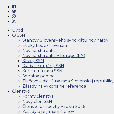
Úvod
O SSN
Stanovy Slovenského syndikátu novinárov
Etický kódex novinára
Novinárska etika
Novinárska etika v Európe (EN)
Kluby SSN
Riadiace orgány SSN
Kontrolná rada SSN
Sociálna pomoc
Tlačovo – digitálna rada Slovenskej republiky
Zásady na vykonanie referenda
Členstvo
Formy členstva
Nový člen SSN
Členské príspevky v roku 2026
Zásady o prijímaní členov