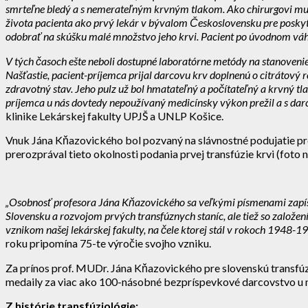
smrteľne bledý a s nemerateľným krvným tlakom. Ako chirurgovi mu b
života pacienta ako prvý lekár v bývalom Československu pre poskytnu
odobrať na skúšku malé množstvo jeho krvi. Pacient po úvodnom váha
V tých časoch ešte neboli dostupné laboratórne metódy na stanoveni
Našťastie, pacient-príjemca prijal darcovu krv doplnenú o citrátový ro
zdravotný stav. Jeho pulz už bol hmatateľný a počítateľný a krvný tl
príjemca u nás dovtedy nepoužívaný medicínsky výkon prežil a s darco
klinike Lekárskej fakulty UPJŠ a UNLP Košice.
Vnuk Jána Kňazovického bol pozvaný na slávnostné podujatie pre
prerozprával tieto okolnosti podania prvej transfúzie krvi (foto ni
„Osobnosť profesora Jána Kňazovického sa veľkými písmenami zapísala 
Slovensku a rozvojom prvých transfúznych staníc, ale tiež so založení
vznikom našej lekárskej fakulty, na čele ktorej stál v rokoch 1948-19
roku pripomína 75-te výročie svojho vzniku.
Za prínos prof. MUDr. Jána Kňazovického pre slovenskú transfú
medaily za viac ako 100-násobné bezpríspevkové darcovstvo u 
Z histórie transfúziológie: