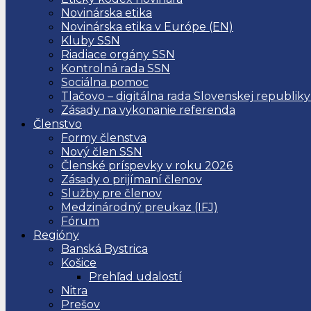
Novinárska etika
Novinárska etika v Európe (EN)
Kluby SSN
Riadiace orgány SSN
Kontrolná rada SSN
Sociálna pomoc
Tlačovo – digitálna rada Slovenskej republiky
Zásady na vykonanie referenda
Členstvo
Formy členstva
Nový člen SSN
Členské príspevky v roku 2026
Zásady o prijímaní členov
Služby pre členov
Medzinárodný preukaz (IFJ)
Fórum
Regióny
Banská Bystrica
Košice
Prehľad udalostí
Nitra
Prešov