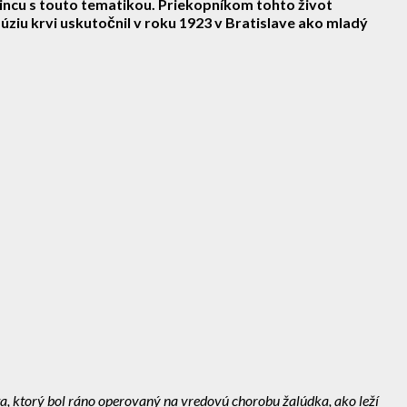
mincu s touto tematikou. Priekopníkom tohto život
ziu krvi uskutočnil v roku 1923 v Bratislave ako mladý
ta, ktorý bol ráno operovaný na vredovú chorobu žalúdka, ako leží