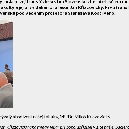
výročia prvej transfúzie krvi na Slovensku zberateľskú euro
kulty a jej prvý dekan profesor Ján Kňazovický. Prvú transfú
 Slovensku pod vedením profesora Stanislava Kostlivého.
 bývalý absolvent našej fakulty, MUDr. Miloš Kňazovický:
Ján Kňazovický ako mladý lekár pri popoludňajšej vizite našiel pacien