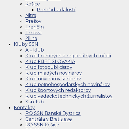
Košice
Prehľad udalostí
Nitra
Prešov
Trenčín
Trnava
Žilina
Kluby SSN
A – klub
Klub firemných a regionálnych médií
Klub FIJET SLOVAKIA
Klub fotopublicistov
Klub mladých novinárov
Klub novinárov seniorov
Klub poľnohospodárskych novinárov
Klub športových redaktorov
Klub vedeckotechnických žurnalistov
Ski club
Kontakty
RO SSN Banská Bystrica
Centrála v Bratislave
RO SSN Košice