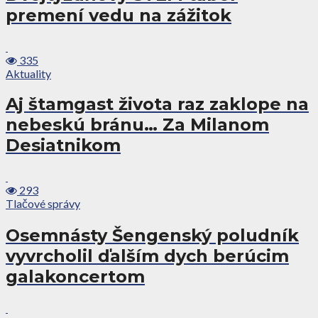
premení vedu na zážitok
335
Aktuality
Aj štamgast života raz zaklope na
nebeskú bránu… Za Milanom
Desiatnikom
293
Tlačové správy
Osemnásty Šengenský poludník
vyvrcholil ďalším dych berúcim
galakoncertom