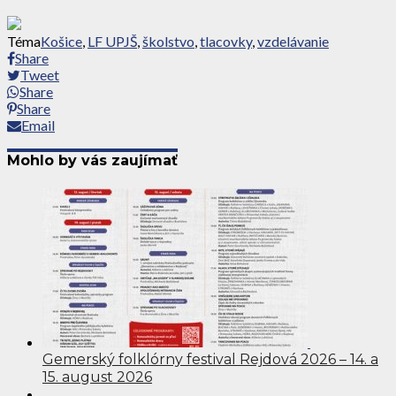
Téma
Košice
,
LF UPJŠ
,
školstvo
,
tlacovky
,
vzdelávanie
Share
Tweet
Share
Share
Email
Mohlo by vás zaujímať
Gemerský folklórny festival Rejdová 2026 – 14. a
15. august 2026