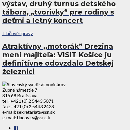
výstav, druhý turnus detského
tábora, „tvorivky“ pre rodiny s
deťmi a letný koncert
Tlačové správy
Atraktívny ,,motorák” Drezina
mení majiteľa: VISIT Košice ju
definitívne odovzdalo Detskej
železnici
Župné námestie 7
815 68 Bratislava
tel.: +421 (0) 2 5443 5071
fax: +421 (0) 2 5443 2438
e-mail: sekretariat@ssn.sk
e-mail: tlacovky@ssn.sk