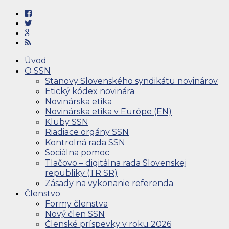
Úvod
O SSN
Stanovy Slovenského syndikátu novinárov
Etický kódex novinára
Novinárska etika
Novinárska etika v Európe (EN)
Kluby SSN
Riadiace orgány SSN
Kontrolná rada SSN
Sociálna pomoc
Tlačovo – digitálna rada Slovenskej
republiky (TR SR)
Zásady na vykonanie referenda
Členstvo
Formy členstva
Nový člen SSN
Členské príspevky v roku 2026