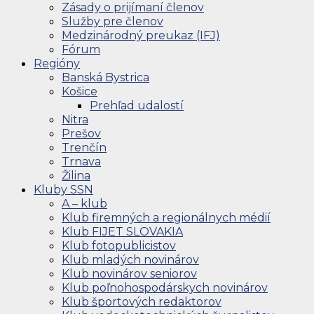
Zásady o prijímaní členov
Služby pre členov
Medzinárodný preukaz (IFJ)
Fórum
Regióny
Banská Bystrica
Košice
Prehľad udalostí
Nitra
Prešov
Trenčín
Trnava
Žilina
Kluby SSN
A – klub
Klub firemných a regionálnych médií
Klub FIJET SLOVAKIA
Klub fotopublicistov
Klub mladých novinárov
Klub novinárov seniorov
Klub poľnohospodárskych novinárov
Klub športových redaktorov