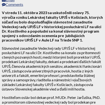
Comments
V stredu 11. októbra 2023 sa uskutočnili oslavy 75.
výročia vzniku Lekárskej fakulty UPJŠ v Košiciach, ktorých
súčasťou bolo dopoludňajšie slávnostné zasadnutie
Vedeckej rady UPJŠ LF v historickej posluchárni LF na ulici
Dr. Kostlivého a popoludní sa konal slávnostný program
spojený s odovzdaním ocenenia pre jubilujúcich
pracovníkov UPJŠ LF v Aule LF na Triede SNP 1.
Slávnostné zasadnutie Vedeckej rady UPJŠ LF v historickej
posluchárni LF na ulici Dr. Kostlivého sa konalo za prítomnosti
ctených pozvaných hostí, medzi ktorými boli prorektori UPJŠ,
prodekani Lekárskej fakulty, dekani a prodekani ďalších fakúlt
UPJŠ, členovia akademických senátov, akademickí funkcionári
UPJŠ, zástupcovia univerzitných pracovísk, hostia z iných
univerzít a fakúlt, emeritní profesori, predstavitelia štátnej
správy a samosprávy, riaditelia a námestníci výučbových
základní Lekárskej fakulty UPJŠ v Košiciach, zástupcovia
ústavov Slovenskej akadémie vied a ďalší milí hostia.
Hostiteľom osláv bol dekan prof. MUDr. Peter Jarčuška, PhD.
a promótorom slávnostnej vedeckej rady bol prodekan pre