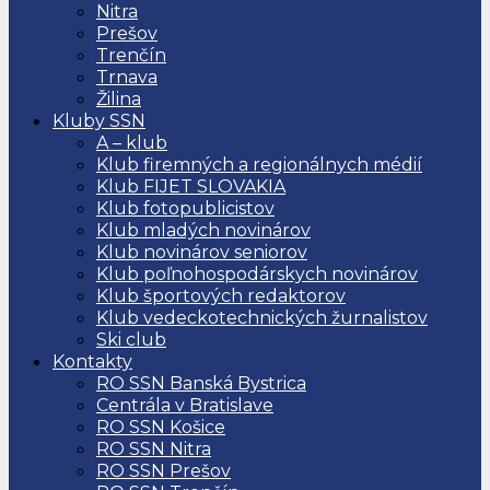
Nitra
Prešov
Trenčín
Trnava
Žilina
Kluby SSN
A – klub
Klub firemných a regionálnych médií
Klub FIJET SLOVAKIA
Klub fotopublicistov
Klub mladých novinárov
Klub novinárov seniorov
Klub poľnohospodárskych novinárov
Klub športových redaktorov
Klub vedeckotechnických žurnalistov
Ski club
Kontakty
RO SSN Banská Bystrica
Centrála v Bratislave
RO SSN Košice
RO SSN Nitra
RO SSN Prešov