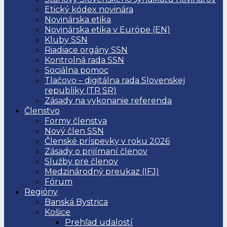
Etický kódex novinára
Novinárska etika
Novinárska etika v Európe (EN)
Kluby SSN
Riadiace orgány SSN
Kontrolná rada SSN
Sociálna pomoc
Tlačovo – digitálna rada Slovenskej
republiky (TR SR)
Zásady na vykonanie referenda
Členstvo
Formy členstva
Nový člen SSN
Členské príspevky v roku 2026
Zásady o prijímaní členov
Služby pre členov
Medzinárodný preukaz (IFJ)
Fórum
Regióny
Banská Bystrica
Košice
Prehľad udalostí