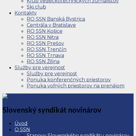
Klub vedeckotechnických žurnalistov
Ski club
Kontakty
RO SSN Banská Bystrica
Centrála v Bratislave
RO SSN Košice
RO SSN Nitra
RO SSN Prešov
RO SSN Trenčín
RO SSN Trnava
RO SSN Žilina
Služby pre verejnosť
Služby pre verejnosť
Ponuka konferenčných priestorov
Ponuka voľných priestorov na prenájom
Slovenský syndikát novinárov
Úvod
O SSN
Stanovy Slovenského syndikátu novinárov