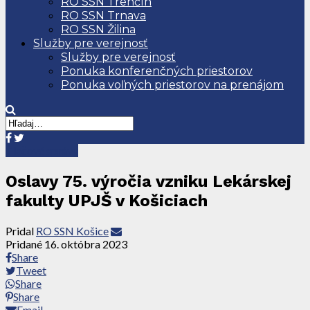
RO SSN Trenčín
RO SSN Trnava
RO SSN Žilina
Služby pre verejnosť
Služby pre verejnosť
Ponuka konferenčných priestorov
Ponuka voľných priestorov na prenájom
Tlačové správy
Oslavy 75. výročia vzniku Lekárskej
fakulty UPJŠ v Košiciach
Pridal
RO SSN Košice
Pridané
16. októbra 2023
Share
Tweet
Share
Share
Email