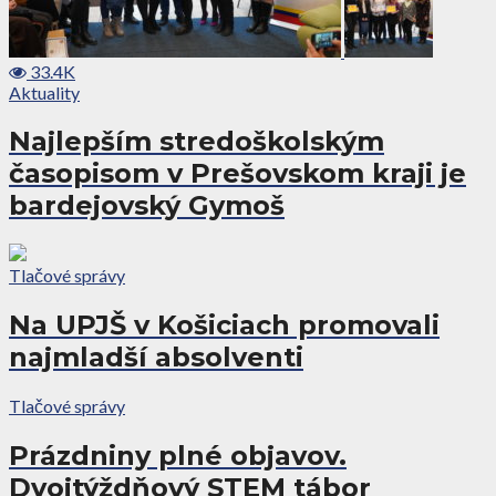
33.4K
Aktuality
Najlepším stredoškolským
časopisom v Prešovskom kraji je
bardejovský Gymoš
Tlačové správy
Na UPJŠ v Košiciach promovali
najmladší absolventi
Tlačové správy
Prázdniny plné objavov.
Dvojtýždňový STEM tábor