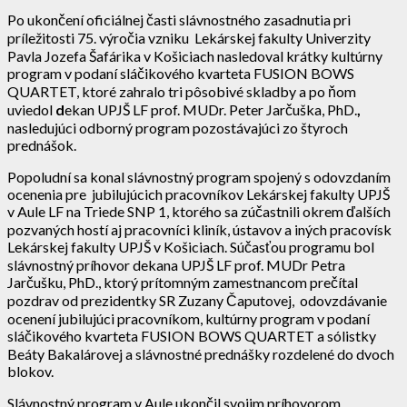
Po ukončení oficiálnej časti slávnostného zasadnutia pri
príležitosti 75. výročia vzniku Lekárskej fakulty Univerzity
Pavla Jozefa Šafárika v Košiciach nasledoval krátky kultúrny
program v podaní sláčikového kvarteta FUSION BOWS
QUARTET, ktoré zahralo tri pôsobivé skladby a po ňom
uviedol
d
ekan UPJŠ LF prof. MUDr. Peter Jarčuška, PhD.
,
nasledujúci odborný program pozostávajúci zo štyroch
prednášok.
Popoludní sa konal slávnostný program spojený s odovzdaním
ocenenia pre jubilujúcich pracovníkov Lekárskej fakulty UPJŠ
v Aule LF na Triede SNP 1, ktorého sa zúčastnili okrem ďalších
pozvaných hostí aj pracovníci kliník, ústavov a iných pracovísk
Lekárskej fakulty UPJŠ v Košiciach. Súčasťou programu bol
slávnostný príhovor dekana UPJŠ LF prof. MUDr Petra
Jarčušku, PhD., ktorý prítomným zamestnancom prečítal
pozdrav od prezidentky SR Zuzany Čaputovej, odovzdávanie
ocenení jubilujúci pracovníkom, kultúrny program v podaní
sláčikového kvarteta FUSION BOWS QUARTET a sólistky
Beáty Bakalárovej a slávnostné prednášky rozdelené do dvoch
blokov.
Slávnostný program v Aule ukončil svojim príhovorom