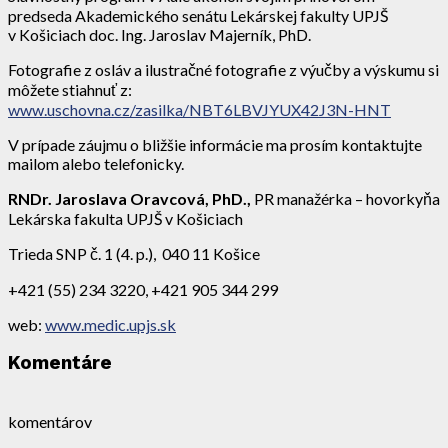
predseda Akademického senátu Lekárskej fakulty UPJŠ
v Košiciach doc. Ing. Jaroslav Majerník, PhD.
Fotografie z osláv a ilustračné fotografie z výučby a výskumu si
môžete stiahnuť z:
www.uschovna.cz/zasilka/NBT6LBVJYUX42J3N-HNT
V prípade záujmu o bližšie informácie ma prosím kontaktujte
mailom alebo telefonicky.
RNDr. Jaroslava Oravcová, PhD.,
PR manažérka – hovorkyňa
Lekárska fakulta UPJŠ v Košiciach
Trieda SNP č. 1 (4. p.), 040 11 Košice
+421 (55) 234 3220, +421 905 344 299
web:
www.medic.upjs.sk
Komentáre
komentárov