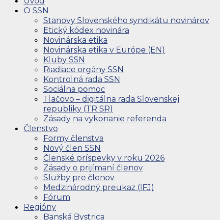
Úvod
O SSN
Stanovy Slovenského syndikátu novinárov
Etický kódex novinára
Novinárska etika
Novinárska etika v Európe (EN)
Kluby SSN
Riadiace orgány SSN
Kontrolná rada SSN
Sociálna pomoc
Tlačovo – digitálna rada Slovenskej
republiky (TR SR)
Zásady na vykonanie referenda
Členstvo
Formy členstva
Nový člen SSN
Členské príspevky v roku 2026
Zásady o prijímaní členov
Služby pre členov
Medzinárodný preukaz (IFJ)
Fórum
Regióny
Banská Bystrica