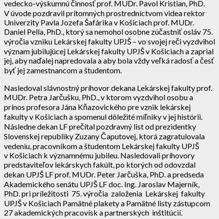
vedecko-výskumnú činnosť prof. MUDr. Pavol Kristian, PhD.
V úvode pozdravil prítomných prostredníctvom videa rektor
Univerzity Pavla Jozefa Šafárika v Košiciach prof. MUDr.
Daniel Pella, PhD., ktorý sa nemohol osobne zúčastniť osláv 75.
výročia vzniku Lekárskej fakulty UPJŠ – vo svojej reči vyzdvihol
význam jubilujúcej Lekárskej fakulty UPJŠ v Košiciach a zaprial
jej, aby naďalej napredovala a aby bola vždy veľká radosť a česť
byť jej zamestnancom a študentom.
Nasledoval slávnostný príhovor dekana Lekárskej fakulty prof.
MUDr. Petra Jarčušku, PhD., v ktorom vyzdvihol osobu a
prínos profesora Jána Kňazovického pre vznik lekárskej
fakulty v Košiciach a spomenul dôležité míľniky v jej histórii.
Následne dekan LF prečítal pozdravný list od prezidentky
Slovenskej republiky Zuzany Čaputovej, ktorá zagratulovala
vedeniu, pracovníkom a študentom Lekárskej fakulty UPJŠ
v Košiciach k významnému jubileu. Nasledovali príhovory
predstaviteľov lekárskych fakúlt, po ktorých od odovzdal
dekan UPJŠ LF prof. MUDr. Peter Jarčuška, PhD. a predseda
Akademického senátu UPJŠ LF doc. Ing. Jaroslav Majerník,
PhD. pri príležitosti 75. výročia založenia Lekárskej fakulty
UPJŠ v Košiciach Pamätné plakety a Pamätné listy zástupcom
27 akademických pracovísk a partnerských inštitúcií.